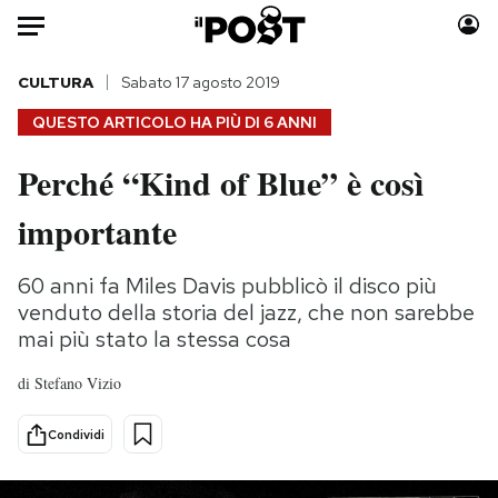
Auto
CULTURA
Sabato 17 agosto 2019
QUESTO ARTICOLO HA PIÙ DI
6 ANNI
HOME
Perché “Kind of Blue” è così
Italia
Moda
importante
Mondo
Libri
Politica
Consumismi
60 anni fa Miles Davis pubblicò il disco più
Tecnologia
Storie/Idee
venduto della storia del jazz, che non sarebbe
Internet
Ok Boomer!
mai più stato la stessa cosa
Scienza
Media
Cultura
Europa
di
Stefano Vizio
Economia
Altrecose
Condividi
Sport
Mondiali calcio 2026