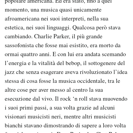
popolare americana. Ed era stato, fino a quel
Notifiche mobile
momento, una musica quasi unicamente
Regala il Post
afroamericana nei suoi interpreti, nella sua
Hai bisogno di aiuto?
estetica, nei suoi linguaggi. Qualcosa però stava
Esci
cambiando. Charlie Parker, il più grande
sassofonista che fosse mai esistito, era morto da
ormai quattro anni. E con lui era andata scemando
l’energia e la vitalità del bebop, il sottogenere del
jazz che senza esagerare aveva rivoluzionato l’idea
stessa di cosa fosse la musica occidentale, tra le
altre cose per aver messo al centro la sua
esecuzione dal vivo. Il rock ‘n roll stava muovendo
i suoi primi passi, a sua volta grazie ad alcuni
visionari musicisti neri, mentre altri musicisti
bianchi stavano dimostrando di sapere a loro volta