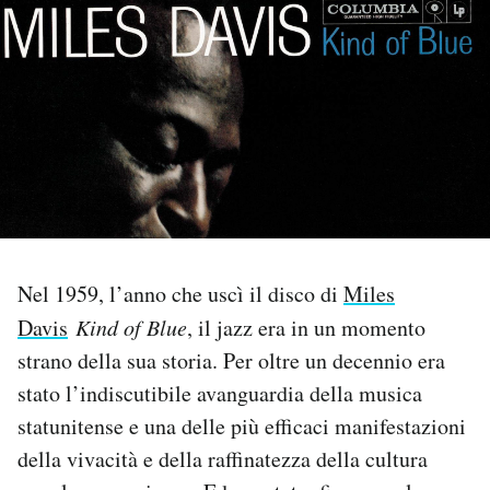
PODCAST
NEWSLETTER
I MIEI PREFERITI
SHOP
Nel 1959, l’anno che uscì il disco di
Miles
Davis
Kind of Blue
, il jazz era in un momento
CALENDARIO
strano della sua storia. Per oltre un decennio era
stato l’indiscutibile avanguardia della musica
AREA PERSONALE
statunitense e una delle più efficaci manifestazioni
Area Personale
della vivacità e della raffinatezza della cultura
Newsletter