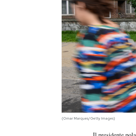
PODCAST
NEWSLETTER
I MIEI PREFERITI
SHOP
CALENDARIO
AREA PERSONALE
(Omar Marques/Getty Images)
Area Personale
Newsletter
Il presidente po