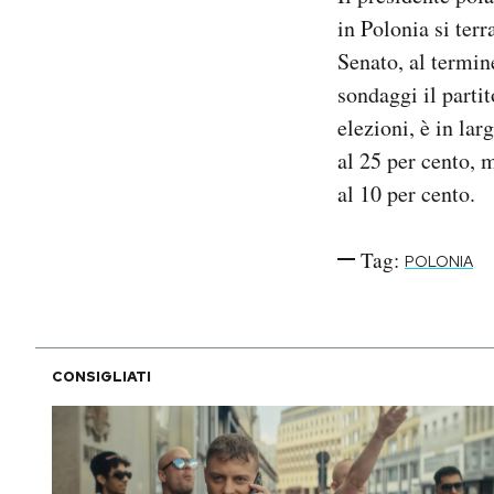
Notifiche mobile
in Polonia si ter
Regala il Post
Senato, al termin
Hai bisogno di aiuto?
sondaggi il partit
Esci
elezioni, è in lar
al 25 per cento, 
al 10 per cento.
Tag:
POLONIA
CONSIGLIATI