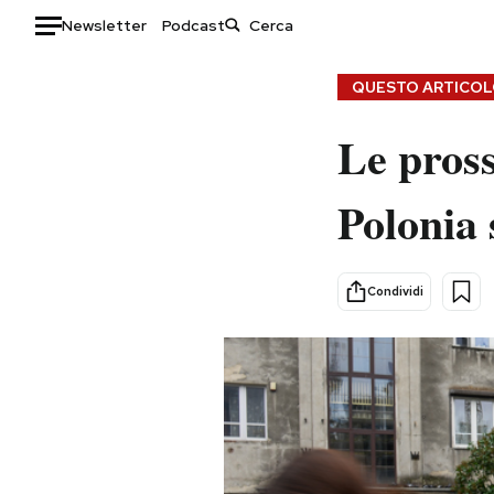
Newsletter
Podcast
Auto
QUESTO ARTICOLO
HOME
Le pross
Italia
Moda
Polonia 
Mondo
Libri
Politica
Consumismi
Tecnologia
Storie/Idee
Condividi
Internet
Ok Boomer!
Scienza
Media
Cultura
Europa
Economia
Altrecose
Sport
Mondiali calcio 2026