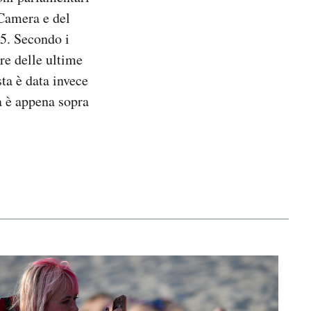
 Camera e del
15. Secondo i
ore delle ultime
sta è data invece
a è appena sopra