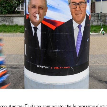
lacco Andrzej Duda
ha annunciato
che le prossime elezi