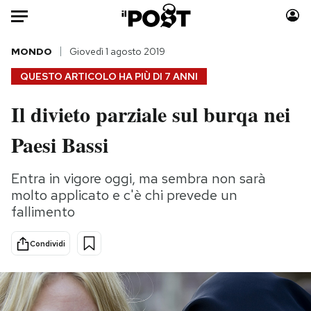
Auto
MONDO
Giovedì 1 agosto 2019
QUESTO ARTICOLO HA PIÙ DI
7 ANNI
HOME
Il divieto parziale sul burqa nei
Italia
Moda
Paesi Bassi
Mondo
Libri
Politica
Consumismi
Entra in vigore oggi, ma sembra non sarà
Tecnologia
Storie/Idee
molto applicato e c'è chi prevede un
Internet
Ok Boomer!
fallimento
Scienza
Media
Cultura
Europa
Condividi
Economia
Altrecose
Sport
Mondiali calcio 2026