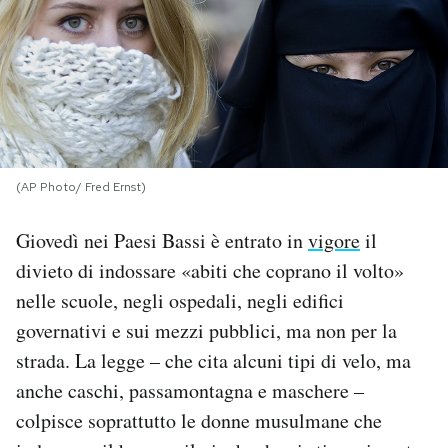
PODCAST
NEWSLETTER
I MIEI PREFERITI
(AP Photo/ Fred Ernst)
Giovedì nei Paesi Bassi è entrato in
vigore
il
SHOP
divieto di indossare «abiti che coprano il volto»
nelle scuole, negli ospedali, negli edifici
CALENDARIO
governativi e sui mezzi pubblici, ma non per la
strada. La legge – che cita alcuni tipi di velo, ma
AREA PERSONALE
anche caschi, passamontagna e maschere –
Area Personale
colpisce soprattutto le donne musulmane che
Newsletter