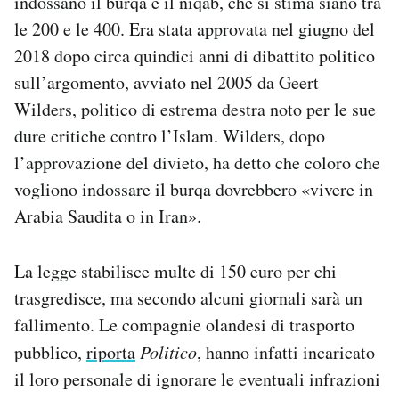
indossano il burqa e il niqab, che si stima siano tra
Notifiche mobile
le 200 e le 400. Era stata approvata nel giugno del
Regala il Post
2018 dopo circa quindici anni di dibattito politico
Hai bisogno di aiuto?
sull’argomento, avviato nel 2005 da Geert
Esci
Wilders, politico di estrema destra noto per le sue
dure critiche contro l’Islam. Wilders, dopo
l’approvazione del divieto, ha detto che coloro che
vogliono indossare il burqa dovrebbero «vivere in
Arabia Saudita o in Iran».
La legge stabilisce multe di 150 euro per chi
trasgredisce, ma secondo alcuni giornali sarà un
fallimento. Le compagnie olandesi di trasporto
pubblico,
riporta
Politico
, hanno infatti incaricato
il loro personale di ignorare le eventuali infrazioni