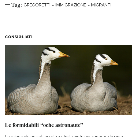
Tag:
-
-
GREGORETTI
IMMIGRAZIONE
MIGRANTI
CONSIGLIATI
Le formidabili “oche astronaute”
Le oche indiane volano oltre i 7mila metri per superare le cime