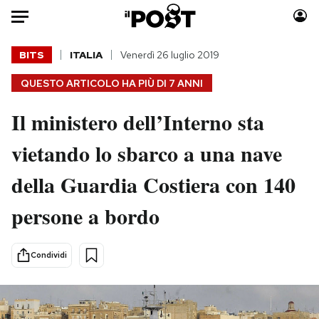
Auto
BITS
ITALIA
Venerdì 26 luglio 2019
QUESTO ARTICOLO HA PIÙ DI
7 ANNI
HOME
Il ministero dell’Interno sta
Italia
Moda
Mondo
Libri
vietando lo sbarco a una nave
Politica
Consumismi
della Guardia Costiera con 140
Tecnologia
Storie/Idee
Internet
Ok Boomer!
persone a bordo
Scienza
Media
Cultura
Europa
Condividi
Economia
Altrecose
Sport
Mondiali calcio 2026