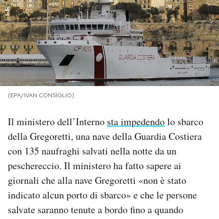
PODCAST
NEWSLETTER
I MIEI PREFERITI
(EPA/IVAN CONSIGLIO)
SHOP
Il ministero dell’Interno
sta impedendo
lo sbarco
della Gregoretti, una nave della Guardia Costiera
CALENDARIO
con 135 naufraghi salvati nella notte da un
peschereccio. Il ministero ha fatto sapere ai
giornali che alla nave Gregoretti «non è stato
AREA PERSONALE
indicato alcun porto di sbarco» e che le persone
Area Personale
salvate saranno tenute a bordo fino a quando
Newsletter