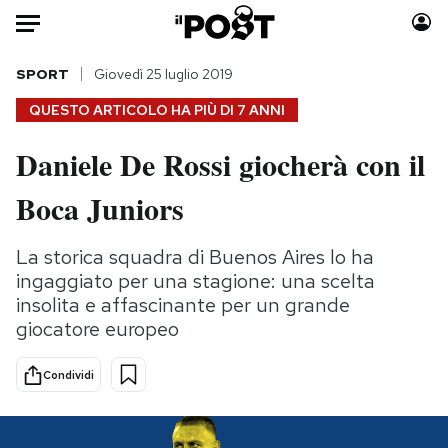
Auto
SPORT
Giovedì 25 luglio 2019
QUESTO ARTICOLO HA PIÙ DI
7 ANNI
HOME
Daniele De Rossi giocherà con il
Italia
Moda
Boca Juniors
Mondo
Libri
Politica
Consumismi
La storica squadra di Buenos Aires lo ha
Tecnologia
Storie/Idee
ingaggiato per una stagione: una scelta
Internet
Ok Boomer!
insolita e affascinante per un grande
Scienza
Media
giocatore europeo
Cultura
Europa
Economia
Altrecose
Condividi
Sport
Mondiali calcio 2026