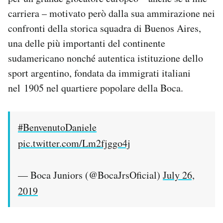
Notifiche mobile
carriera – motivato però dalla sua ammirazione nei
Regala il Post
confronti della storica squadra di Buenos Aires,
Hai bisogno di aiuto?
una delle più importanti del continente
Esci
sudamericano nonché autentica istituzione dello
sport argentino, fondata da immigrati italiani
nel 1905 nel quartiere popolare della Boca.
#BenvenutoDaniele
pic.twitter.com/Lm2fjggo4j
— Boca Juniors (@BocaJrsOficial)
July 26,
2019