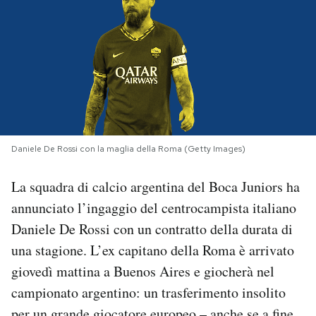
PODCAST
NEWSLETTER
I MIEI PREFERITI
Daniele De Rossi con la maglia della Roma (Getty Images)
SHOP
La squadra di calcio argentina del Boca Juniors ha
annunciato l’ingaggio del centrocampista italiano
CALENDARIO
Daniele De Rossi con un contratto della durata di
una stagione. L’ex capitano della Roma è arrivato
AREA PERSONALE
giovedì mattina a Buenos Aires e giocherà nel
campionato argentino: un trasferimento insolito
Area Personale
Newsletter
per un grande giocatore europeo – anche se a fine