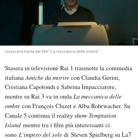
PODCAST
NEWSLETTER
Una scena tratta dal film "La meccanica delle ombre"
I MIEI PREFERITI
Stasera in televisione Rai 1 trasmette la commedia
SHOP
italiana
Amiche da morire
con Claudia Gerini,
Cristiana Capotondi e Sabrina Impacciatore,
CALENDARIO
mentre su Rai 3 va in onda
La meccanica delle
ombre
con François Cluzet e Alba Rohrwacher. Su
AREA PERSONALE
Canale 5 continua il reality show
Temptation
Island
mentre tra i film più interessanti ci
Area Personale
sono
L’impero del sole
di Steven Spielberg su La7
Newsletter