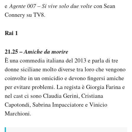
e
Agente 007 – Si vive solo due volte
con Sean
Notifiche mobile
Regala il Post
Connery su TV8.
Hai bisogno di aiuto?
Esci
Rai 1
21.25 –
Amiche da morire
È una commedia italiana del 2013 e parla di tre
donne siciliane molto diverse tra loro che vengono
coinvolte in un omicidio e devono fingersi amiche
per evitare problemi. La regista è Giorgia Farina e
nel cast ci sono Claudia Gerini, Cristiana
Capotondi, Sabrina Impacciatore e Vinicio
Marchioni.