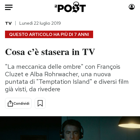
Auto
TV
Lunedì 22 luglio 2019
QUESTO ARTICOLO HA PIÙ DI
7 ANNI
HOME
Cosa c’è stasera in TV
Italia
Moda
Mondo
Libri
"La meccanica delle ombre" con François
Politica
Consumismi
Cluzet e Alba Rohrwacher, una nuova
Tecnologia
Storie/Idee
puntata di "Temptation Island" e diversi film
già visti, da rivedere
Internet
Ok Boomer!
Scienza
Media
Condividi
Cultura
Europa
Economia
Altrecose
Sport
Mondiali calcio 2026