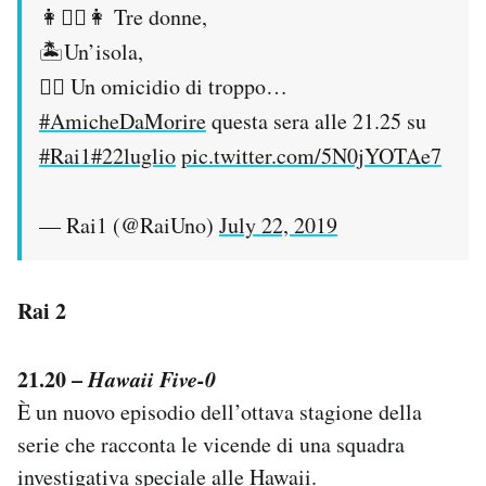
👩👱‍♀👩 Tre donne,
🏝Un’isola,
🕵‍♂ Un omicidio di troppo…
#AmicheDaMorire
questa sera alle 21.25 su
#Rai1
#22luglio
pic.twitter.com/5N0jYOTAe7
— Rai1 (@RaiUno)
July 22, 2019
Rai 2
21.20 –
Hawaii Five-0
È un nuovo episodio dell’ottava stagione della
serie che racconta le vicende di una squadra
investigativa speciale alle Hawaii.