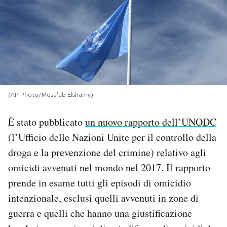
PODCAST
NEWSLETTER
I MIEI PREFERITI
(AP Photo/Mosa'ab Elshamy)
È stato pubblicato
un nuovo rapporto dell’UNODC
SHOP
(l’Ufficio delle Nazioni Unite per il controllo della
droga e la prevenzione del crimine) relativo agli
CALENDARIO
omicidi avvenuti nel mondo nel 2017. Il rapporto
prende in esame tutti gli episodi di omicidio
AREA PERSONALE
intenzionale, esclusi quelli avvenuti in zone di
Area Personale
guerra e quelli che hanno una giustificazione
Newsletter