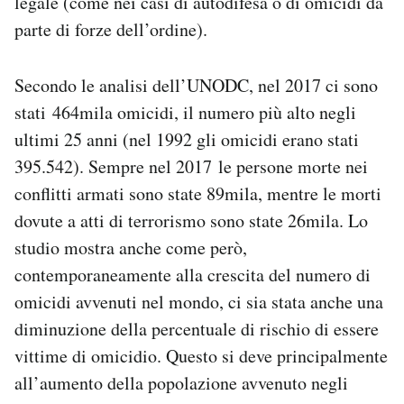
legale (come nei casi di autodifesa o di omicidi da
Notifiche mobile
parte di forze dell’ordine).
Regala il Post
Hai bisogno di aiuto?
Secondo le analisi dell’UNODC, nel 2017 ci sono
Esci
stati 464mila omicidi, il numero più alto negli
ultimi 25 anni (nel 1992 gli omicidi erano stati
395.542). Sempre nel 2017 le persone morte nei
conflitti armati sono state 89mila, mentre le morti
dovute a atti di terrorismo sono state 26mila. Lo
studio mostra anche come però,
contemporaneamente alla crescita del numero di
omicidi avvenuti nel mondo, ci sia stata anche una
diminuzione della percentuale di rischio di essere
vittime di omicidio. Questo si deve principalmente
all’aumento della popolazione avvenuto negli