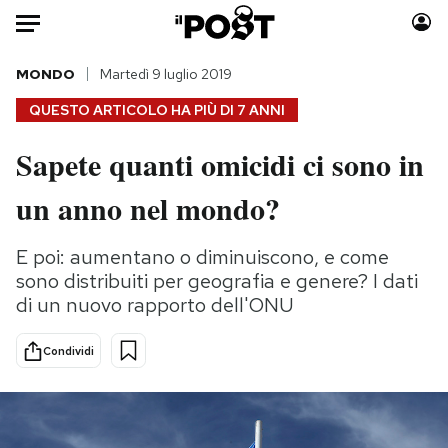
Auto
MONDO
Martedì 9 luglio 2019
QUESTO ARTICOLO HA PIÙ DI
7 ANNI
HOME
Sapete quanti omicidi ci sono in
Italia
Moda
un anno nel mondo?
Mondo
Libri
Politica
Consumismi
E poi: aumentano o diminuiscono, e come
Tecnologia
Storie/Idee
sono distribuiti per geografia e genere? I dati
Internet
Ok Boomer!
di un nuovo rapporto dell'ONU
Scienza
Media
Cultura
Europa
Condividi
Economia
Altrecose
Sport
Mondiali calcio 2026