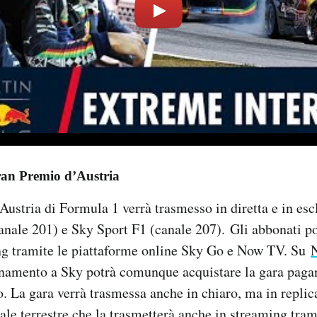
ran Premio d’Austria
Austria di Formula 1 verrà trasmesso in diretta e in esc
nale 201) e Sky Sport F1 (canale 207). Gli abbonati p
ng tramite le piattaforme online Sky Go e Now TV. Su
namento a Sky potrà comunque acquistare la gara paga
ro. La gara verrà trasmessa anche in chiaro, ma in replic
tale terrestre che la trasmetterà anche in streaming trami