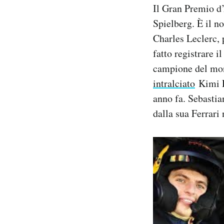
Il Gran Premio d’
Notifiche mobile
Regala il Post
Spielberg. È il n
Hai bisogno di aiuto?
Charles Leclerc, 
Esci
fatto registrare i
campione del mon
intralciato
Kimi R
anno fa. Sebastia
dalla sua Ferrari 