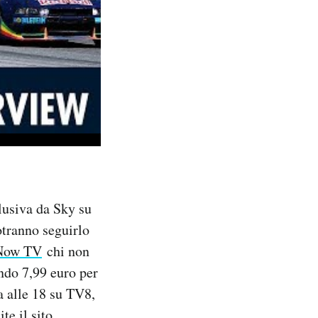
lusiva da Sky su
otranno seguirlo
Now TV
chi non
ndo 7,99 euro per
a alle 18 su TV8,
te il sito,