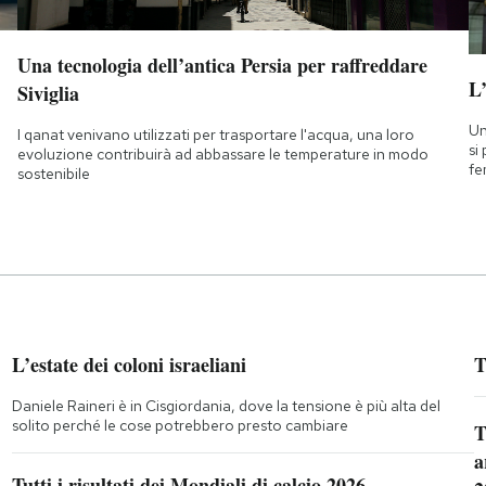
Una tecnologia dell’antica Persia per raffreddare
L
Siviglia
Un
I qanat venivano utilizzati per trasportare l'acqua, una loro
si
evoluzione contribuirà ad abbassare le temperature in modo
fe
sostenibile
L’estate dei coloni israeliani
T
Daniele Raineri è in Cisgiordania, dove la tensione è più alta del
solito perché le cose potrebbero presto cambiare
T
a
Tutti i risultati dei Mondiali di calcio 2026