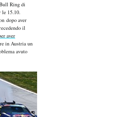
Bull Ring di
 le 15.10.
ion dopo aver
precedendo il
per aver
e in Austria un
roblema avuto