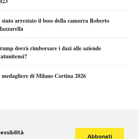
023
 stato arrestato il boss della camorra Roberto
azzarella
rump dovrà rimborsare i dazi alle aziende
tatunitensi?
l medagliere di Milano Cortina 2026
essibilità
Abbonati