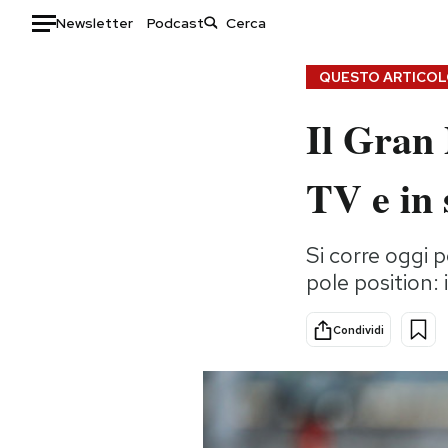
Newsletter
Podcast
Auto
QUESTO ARTICOLO
Il Gran 
HOME
Italia
Moda
TV e in
Mondo
Libri
Politica
Consumismi
Si corre oggi p
Tecnologia
Storie/Idee
pole position: 
Internet
Ok Boomer!
Scienza
Media
Condividi
Cultura
Europa
Economia
Altrecose
Sport
Mondiali calcio 2026