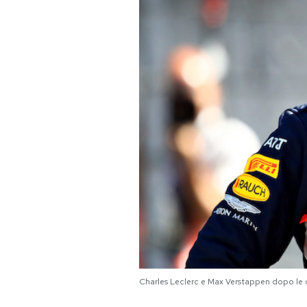
PODCAST
NEWSLETTER
I MIEI PREFERITI
SHOP
CALENDARIO
AREA PERSONALE
Area Personale
Charles Leclerc e Max Verstappen dopo le 
Newsletter