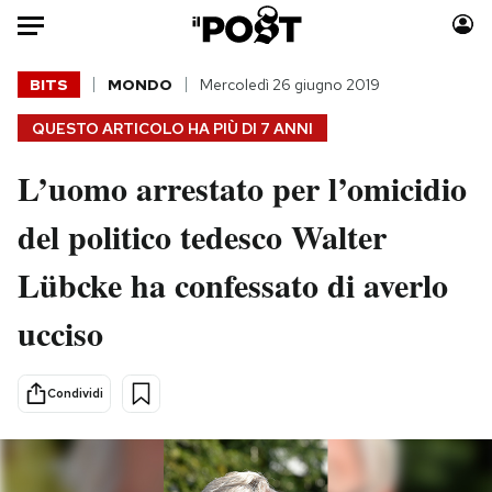
Auto
BITS
MONDO
Mercoledì 26 giugno 2019
QUESTO ARTICOLO HA PIÙ DI
7 ANNI
HOME
L’uomo arrestato per l’omicidio
Italia
Moda
Mondo
Libri
del politico tedesco Walter
Politica
Consumismi
Lübcke ha confessato di averlo
Tecnologia
Storie/Idee
Internet
Ok Boomer!
ucciso
Scienza
Media
Cultura
Europa
Condividi
Economia
Altrecose
Sport
Mondiali calcio 2026