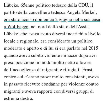
Notifiche mobile
Lübcke, 65enne politico tedesco della CDU, il
Regala il Post
partito della cancelliera tedesca Angela Merkel,
Hai bisogno di aiuto?
era stato ucciso domenica 2 giugno nella sua casa
Esci
a Wolfhagen
, nel nord dello stato dell’Assia.
Lübcke, che aveva avuto diversi incarichi a livello
locale e regionale, era considerato un politico
moderato e aperto e di lui si era parlato nel 2015
quando aveva subito violente minacce dopo aver
preso posizione in modo molto netto a favore
dell’accoglienza di migranti e rifugiati. Ernst,
contro cui c’erano prove molto consistenti, aveva
in passato ricevuto condanne per violenze contro
migranti e aveva rapporti con diversi gruppi di
estrema destra.