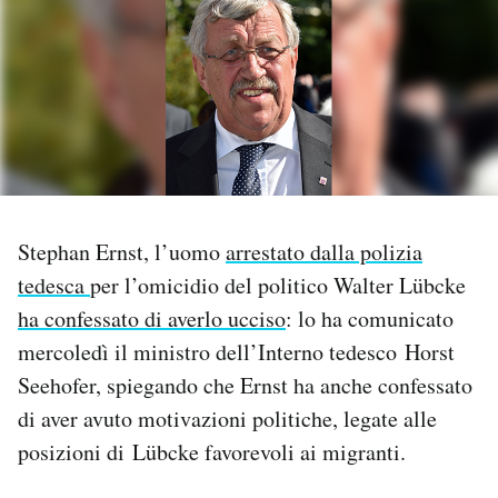
PODCAST
NEWSLETTER
I MIEI PREFERITI
Stephan Ernst, l’uomo
arrestato dalla polizia
SHOP
tedesca
per l’omicidio del politico Walter Lübcke
ha confessato di averlo ucciso
: lo ha comunicato
CALENDARIO
mercoledì il ministro dell’Interno tedesco Horst
Seehofer, spiegando che Ernst ha anche confessato
AREA PERSONALE
di aver avuto motivazioni politiche, legate alle
posizioni di Lübcke favorevoli ai migranti.
Area Personale
Newsletter