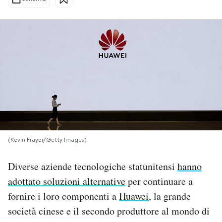
PODCAST
NEWSLETTER
I MIEI PREFERITI
SHOP
(Kevin Frayer/Getty Images)
CALENDARIO
Diverse aziende tecnologiche statunitensi
hanno
adottato soluzioni alternative
per continuare a
AREA PERSONALE
fornire i loro componenti a
Huawei
, la grande
Area Personale
società cinese e il secondo produttore al mondo di
Newsletter