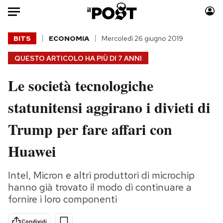
Auto
BITS
ECONOMIA
Mercoledì 26 giugno 2019
QUESTO ARTICOLO HA PIÙ DI
7 ANNI
HOME
Le società tecnologiche
Italia
Moda
Mondo
Libri
statunitensi aggirano i divieti di
Politica
Consumismi
Trump per fare affari con
Tecnologia
Storie/Idee
Internet
Ok Boomer!
Huawei
Scienza
Media
Cultura
Europa
Intel, Micron e altri produttori di microchip
Economia
Altrecose
hanno già trovato il modo di continuare a
fornire i loro componenti
Sport
Mondiali calcio 2026
Condividi