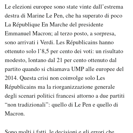
Notifiche mobile
Le elezioni europee sono state vinte dall’estrema
Regala il Post
destra di Marine Le Pen, che ha superato di poco
Hai bisogno di aiuto?
La République En Marche del presidente
Esci
Emmanuel Macron; al terzo posto, a sorpresa,
sono arrivati i Verdi. Les Républicains hanno
ottenuto solo l’8,5 per cento dei voti: un risultato
modesto, lontano dal 21 per cento ottenuto dal
partito quando si chiamava UMP alle europee del
2014. Questa crisi non coinvolge solo Les
Républicains ma la riorganizzazione generale
degli scenari politici francesi attorno a due partiti
“non tradizionali”: quello di Le Pen e quello di
Macron.
Sono molti i fatti, le decisioni e gli errori che