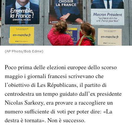
PODCAST
NEWSLETTER
I MIEI PREFERITI
(AP Photo/Bob Edme)
Poco prima delle elezioni europee dello scorso
SHOP
maggio i giornali francesi scrivevano che
l’obiettivo di Les Républicans, il partito di
CALENDARIO
centrodestra un tempo guidato dall’ex presidente
Nicolas Sarkozy, era provare a raccogliere un
AREA PERSONALE
numero sufficiente di voti per poter dire: «La
destra è tornata». Non è successo.
Area Personale
Newsletter