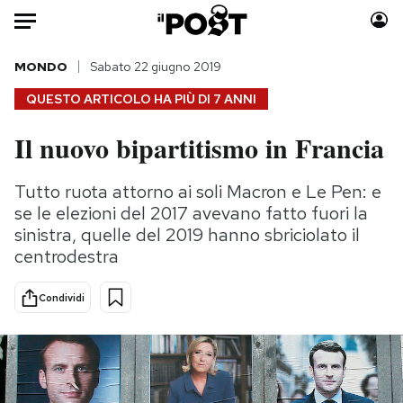
Auto
MONDO
Sabato 22 giugno 2019
QUESTO ARTICOLO HA PIÙ DI
7 ANNI
HOME
Il nuovo bipartitismo in Francia
Italia
Moda
Mondo
Libri
Tutto ruota attorno ai soli Macron e Le Pen: e
Politica
Consumismi
se le elezioni del 2017 avevano fatto fuori la
Tecnologia
Storie/Idee
sinistra, quelle del 2019 hanno sbriciolato il
centrodestra
Internet
Ok Boomer!
Scienza
Media
Condividi
Cultura
Europa
Economia
Altrecose
Sport
Mondiali calcio 2026