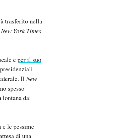
 trasferito nella
l
New York Times
scale e
per il suo
 presidenziali
ederale. Il
New
ono spesso
n lontana dal
i e le pessime
attesa di una