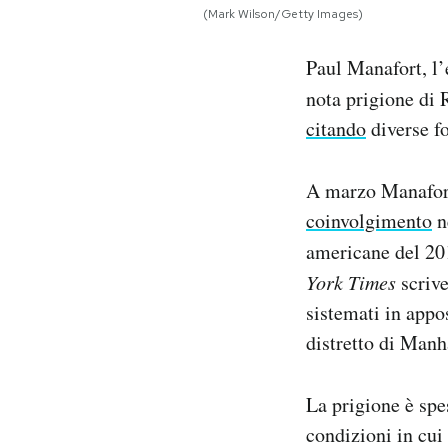
(Mark Wilson/Getty Images)
Notifiche mobile
Regala il Post
Paul Manafort, l’
Hai bisogno di aiuto?
Esci
nota prigione di 
citando
diverse fo
A marzo Manafort 
coinvolgimento
ne
americane del 201
York Times
scrive
sistemati in appo
distretto di Manh
La prigione è sp
condizioni in cui 