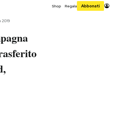
Abbonati
Shop
Regala
o 2019
mpagna
rasferito
d,