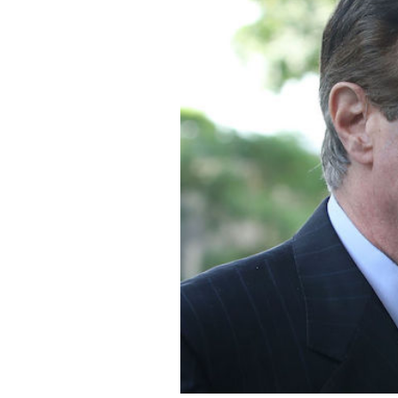
PODCAST
NEWSLETTER
I MIEI PREFERITI
SHOP
CALENDARIO
AREA PERSONALE
Area Personale
Newsletter