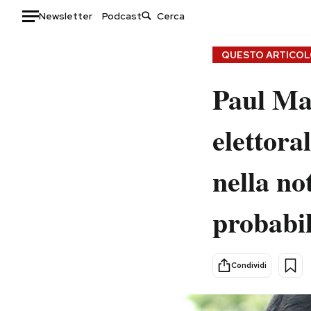
Newsletter
Podcast
Auto
QUESTO ARTICOLO
HOME
Paul Ma
Italia
Moda
elettora
Mondo
Libri
Politica
Consumismi
nella no
Tecnologia
Storie/Idee
Internet
Ok Boomer!
probabi
Scienza
Media
Cultura
Europa
Economia
Altrecose
Condividi
Sport
Mondiali calcio 2026