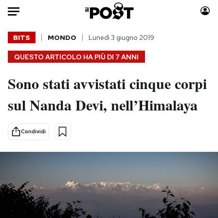
Auto
BITS
MONDO
Lunedì 3 giugno 2019
QUESTO ARTICOLO HA PIÙ DI
7 ANNI
HOME
Sono stati avvistati cinque corpi
Italia
Moda
Mondo
Libri
sul Nanda Devi, nell’Himalaya
Politica
Consumismi
Tecnologia
Storie/Idee
Condividi
Internet
Ok Boomer!
Scienza
Media
Cultura
Europa
Economia
Altrecose
Sport
Mondiali calcio 2026