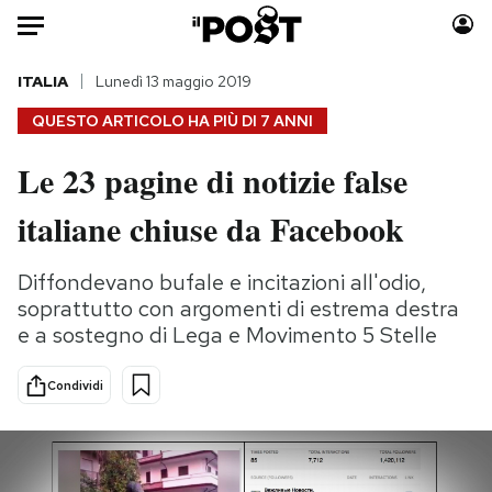
Auto
ITALIA
Lunedì 13 maggio 2019
QUESTO ARTICOLO HA PIÙ DI
7 ANNI
HOME
Le 23 pagine di notizie false
Italia
Moda
italiane chiuse da Facebook
Mondo
Libri
Politica
Consumismi
Diffondevano bufale e incitazioni all'odio,
Tecnologia
Storie/Idee
soprattutto con argomenti di estrema destra
Internet
Ok Boomer!
e a sostegno di Lega e Movimento 5 Stelle
Scienza
Media
Cultura
Europa
Condividi
Economia
Altrecose
Sport
Mondiali calcio 2026