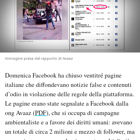
PODCAST
NEWSLETTER
I MIEI PREFERITI
Immagine presa dal rapporto di Avaaz
Domenica Facebook ha chiuso ventitré pagine
SHOP
italiane che diffondevano notizie false e contenuti
d’odio in violazione delle regole della piattaforma.
CALENDARIO
Le pagine erano state segnalate a Facebook dalla
ong Avaaz (
PDF
), che si occupa di campagne
AREA PERSONALE
ambientaliste e a favore dei diritti umani: avevano
Area Personale
un totale di circa 2 milioni e mezzo di follower, ma
Newsletter