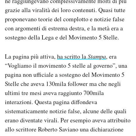
ne raggiungevano complessivamente molti di più
Notifiche mobile
grazie alla viralità dei loro contenuti. Quasi tutte
Regala il Post
proponevano teorie del complotto e notizie false
Hai bisogno di aiuto?
con argomenti di estrema destra, e la metà era a
Esci
sostegno della Lega e del Movimento 5 Stelle.
La pagina più attiva,
ha scritto la
Stampa
, era
“Vogliamo il movimento 5 stelle al governo”, una
pagina non ufficiale a sostegno del Movimento 5
Stelle che aveva 130mila follower ma che negli
ultimi tre mesi aveva raggiunto 700mila
interazioni. Questa pagina diffondeva
sistematicamente notizie false, alcune delle quali
erano diventate virali. Per esempio aveva attribuito
allo scrittore Roberto Saviano una dichiarazione