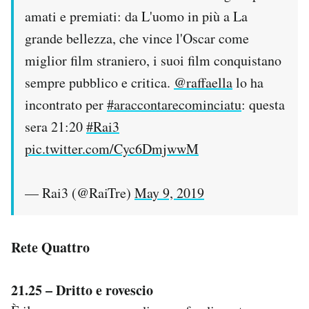
amati e premiati: da L'uomo in più a La
grande bellezza, che vince l'Oscar come
miglior film straniero, i suoi film conquistano
sempre pubblico e critica.
@raffaella
lo ha
incontrato per
#araccontarecominciatu
: questa
sera 21:20
#Rai3
pic.twitter.com/Cyc6DmjwwM
— Rai3 (@RaiTre)
May 9, 2019
Rete Quattro
21.25 – Dritto e rovescio