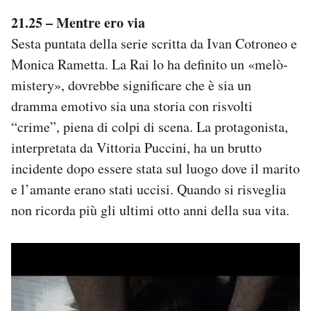
Notifiche mobile
21.25 – Mentre ero via
Regala il Post
Sesta puntata della serie scritta da Ivan Cotroneo e
Hai bisogno di aiuto?
Monica Rametta. La Rai lo ha definito un «melò-
Esci
mistery», dovrebbe significare che è sia un
dramma emotivo sia una storia con risvolti
“crime”, piena di colpi di scena. La protagonista,
interpretata da Vittoria Puccini, ha un brutto
incidente dopo essere stata sul luogo dove il marito
e l’amante erano stati uccisi. Quando si risveglia
non ricorda più gli ultimi otto anni della sua vita.