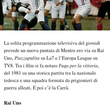
PODCAST
NEWSLETTER
La solita programmazione televisiva del giovedì
I MIEI PREFERITI
prevede un nuova puntata di Mentre ero via su Rai
Uno,
Piazzapulita
su La7 e l’Europa League su
SHOP
TV8. Tra i film si fa notare
Fuga per la vittoria
,
del 1981 su una storica partita tra la nazionale
CALENDARIO
tedesca e una squadra formata da prigionieri di
guerra alleati. E poi c’è la Carrà.
AREA PERSONALE
Area Personale
Rai Uno
Newsletter