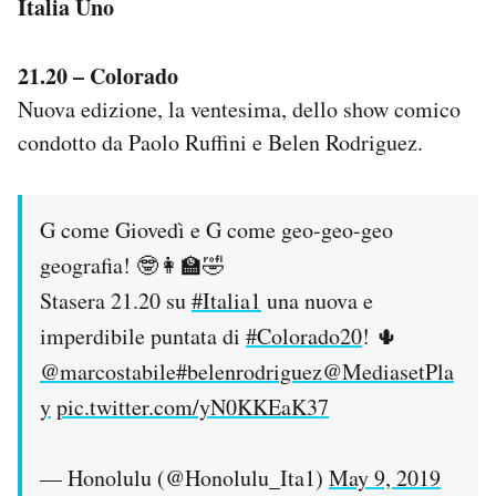
Italia Uno
21.20 – Colorado
Nuova edizione, la ventesima, dello show comico
condotto da Paolo Ruffini e Belen Rodriguez.
G come Giovedì e G come geo-geo-geo
geografia! 🤓👩‍🏫🤣
Stasera 21.20 su
#Italia1
una nuova e
imperdibile puntata di
#Colorado20
! 🌵
@marcostabile
#belenrodriguez
@MediasetPla
y
pic.twitter.com/yN0KKEaK37
— Honolulu (@Honolulu_Ita1)
May 9, 2019