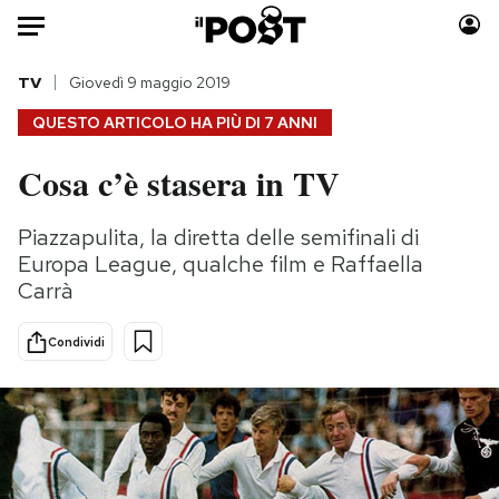
Auto
TV
Giovedì 9 maggio 2019
QUESTO ARTICOLO HA PIÙ DI
7 ANNI
HOME
Cosa c’è stasera in TV
Italia
Moda
Mondo
Libri
Piazzapulita, la diretta delle semifinali di
Politica
Consumismi
Europa League, qualche film e Raffaella
Tecnologia
Storie/Idee
Carrà
Internet
Ok Boomer!
Condividi
Scienza
Media
Cultura
Europa
Economia
Altrecose
Sport
Mondiali calcio 2026