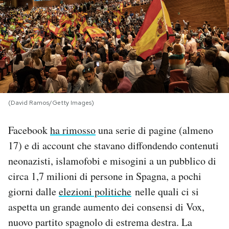
PODCAST
NEWSLETTER
I MIEI PREFERITI
(David Ramos/Getty Images)
SHOP
Facebook
ha rimosso
una serie di pagine (almeno
17) e di account che stavano diffondendo contenuti
CALENDARIO
neonazisti, islamofobi e misogini a un pubblico di
circa 1,7 milioni di persone in Spagna, a pochi
AREA PERSONALE
giorni dalle
elezioni politiche
nelle quali ci si
aspetta un grande aumento dei consensi di Vox,
Area Personale
nuovo partito spagnolo di estrema destra. La
Newsletter