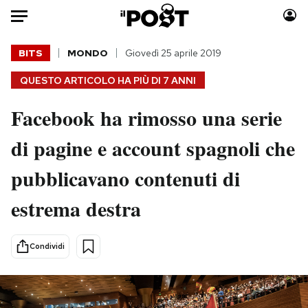
Auto
BITS
MONDO
Giovedì 25 aprile 2019
QUESTO ARTICOLO HA PIÙ DI
7 ANNI
HOME
Facebook ha rimosso una serie
Italia
Moda
Mondo
Libri
di pagine e account spagnoli che
Politica
Consumismi
pubblicavano contenuti di
Tecnologia
Storie/Idee
Internet
Ok Boomer!
estrema destra
Scienza
Media
Cultura
Europa
Condividi
Economia
Altrecose
Sport
Mondiali calcio 2026