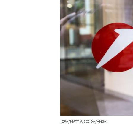
PODCAST
NEWSLETTER
I MIEI PREFERITI
SHOP
CALENDARIO
AREA PERSONALE
(EPA/MATTIA SEDDA/ANSA)
Area Personale
Newsletter