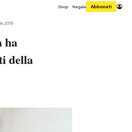
Abbonati
Shop
Regala
ile 2019
a ha
ti della