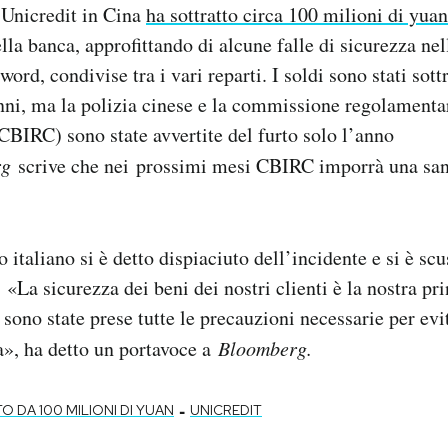
 Unicredit in Cina
ha sottratto circa 100 milioni di yuan
ella banca, approfittando di alcune falle di sicurezza ne
word, condivise tra i vari reparti. I soldi sono stati sott
anni, ma la polizia cinese e la commissione regolamenta
(CBIRC) sono state avvertite del furto solo l’anno
rg
scrive che nei prossimi mesi CBIRC imporrà una san
 italiano si è detto dispiaciuto dell’incidente e si è scu
«La sicurezza dei beni dei nostri clienti è la nostra pr
sono state prese tutte le precauzioni necessarie per evi
ta», ha detto un portavoce a
Bloomberg.
-
O DA 100 MILIONI DI YUAN
UNICREDIT