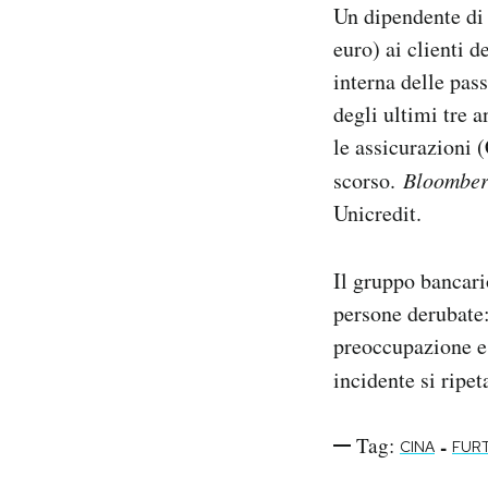
Un dipendente di
Notifiche mobile
euro) ai clienti d
Regala il Post
Hai bisogno di aiuto?
interna delle pass
Esci
degli ultimi tre 
le assicurazioni 
scorso.
Bloombe
Unicredit.
Il gruppo bancario
persone derubate: 
preoccupazione e 
incidente si ripe
Tag:
-
CINA
FURT