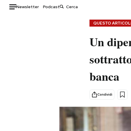
Newsletter
Podcast
Auto
QUESTO ARTICOLO
HOME
Un dipen
Italia
Moda
sottratto
Mondo
Libri
Politica
Consumismi
banca
Tecnologia
Storie/Idee
Internet
Ok Boomer!
Scienza
Media
Condividi
Cultura
Europa
Economia
Altrecose
Sport
Mondiali calcio 2026