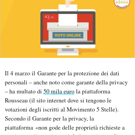
PODCAST
NEWSLETTER
I MIEI PREFERITI
SHOP
Il 4 marzo il Garante per la protezione dei dati
personali – anche noto come garante della privacy
– ha multato di
50 mila euro
la piattaforma
CALENDARIO
Rousseau (il sito internet dove si tengono le
votazioni degli iscritti al Movimento 5 Stelle).
AREA PERSONALE
Secondo il Garante per la privacy, la
Area Personale
piattaforma «non gode delle proprietà richieste a
Newsletter