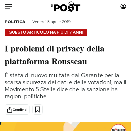
Auto
POLITICA
Venerdì 5 aprile 2019
QUESTO ARTICOLO HA PIÙ DI
7 ANNI
HOME
I problemi di privacy della
Italia
Moda
piattaforma Rousseau
Mondo
Libri
Politica
Consumismi
È stata di nuovo multata dal Garante per la
Tecnologia
Storie/Idee
scarsa sicurezza dei dati e delle votazioni, ma il
Internet
Ok Boomer!
Movimento 5 Stelle dice che la sanzione ha
Scienza
Media
ragioni politiche
Cultura
Europa
Economia
Altrecose
Condividi
Sport
Mondiali calcio 2026