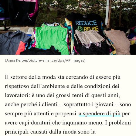
PODCAST
NEWSLETTER
I MIEI PREFERITI
(Anna Kerber/picture-alliance/dpa/AP Images)
SHOP
Il settore della moda sta cercando di essere più
rispettoso dell’ambiente e delle condizioni dei
CALENDARIO
lavoratori: è uno dei grossi temi di questi anni,
anche perché i clienti – soprattutto i giovani – sono
sempre più attenti e propensi
a spendere di più
per
AREA PERSONALE
avere capi duraturi che inquinano meno. I problemi
Area Personale
principali causati dalla moda sono la
Newsletter