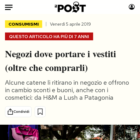
Auto
CONSUMISMI
Venerdì 5 aprile 2019
QUESTO ARTICOLO HA PIÙ DI
7 ANNI
HOME
Negozi dove portare i vestiti
Italia
Moda
Mondo
Libri
(oltre che comprarli)
Politica
Consumismi
Tecnologia
Storie/Idee
Alcune catene li ritirano in negozio e offrono
Internet
Ok Boomer!
in cambio sconti e buoni, anche con i
cosmetici: da H&M a Lush a Patagonia
Scienza
Media
Cultura
Europa
Condividi
Economia
Altrecose
Sport
Mondiali calcio 2026