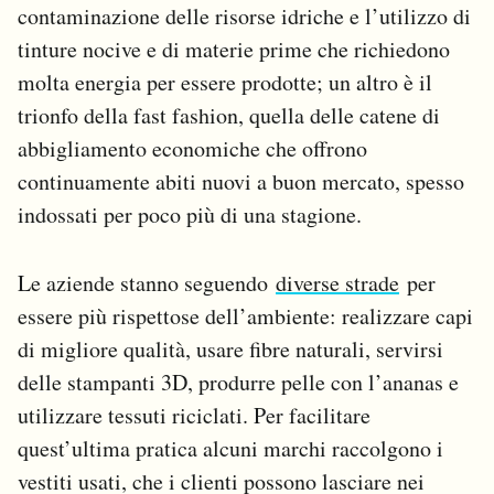
contaminazione delle risorse idriche e l’utilizzo di
Notifiche mobile
tinture nocive e di materie prime che richiedono
Regala il Post
Hai bisogno di aiuto?
molta energia per essere prodotte; un altro è il
Esci
trionfo della fast fashion, quella delle catene di
abbigliamento economiche che offrono
continuamente abiti nuovi a buon mercato, spesso
indossati per poco più di una stagione.
Le aziende stanno seguendo
diverse strade
per
essere più rispettose dell’ambiente: realizzare capi
di migliore qualità, usare fibre naturali, servirsi
delle stampanti 3D, produrre pelle con l’ananas e
utilizzare tessuti riciclati. Per facilitare
quest’ultima pratica alcuni marchi raccolgono i
vestiti usati, che i clienti possono lasciare nei