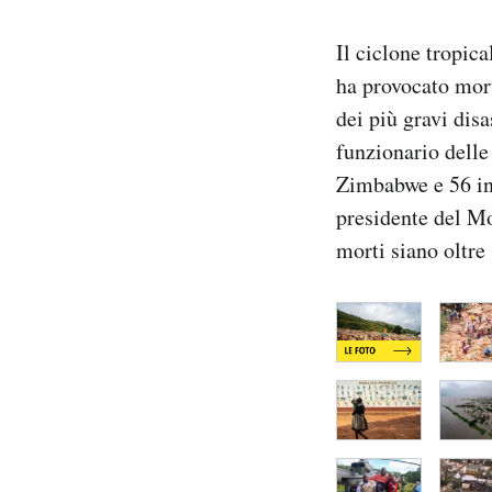
Notifiche mobile
Regala il Post
Il ciclone tropic
Hai bisogno di aiuto?
ha provocato mor
Esci
dei più gravi dis
funzionario delle
Zimbabwe e 56 in 
presidente del Mo
morti siano oltre