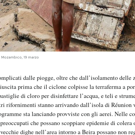
o, Mozambico, 19 marzo
omplicati dalle piogge, oltre che dall’isolamento delle 
iuscita prima che il ciclone colpisse la terraferma a por
stiglie di cloro per disinfettare l’acqua, e teli e strum
ltri rifornimenti stanno arrivando dall’isola di Réunion 
gramme sta lanciando provviste con gli aerei. Nelle con
 preoccupati che possano scoppiare epidemie di colera o
vecchie dighe nell’area intorno a Beira possano non re