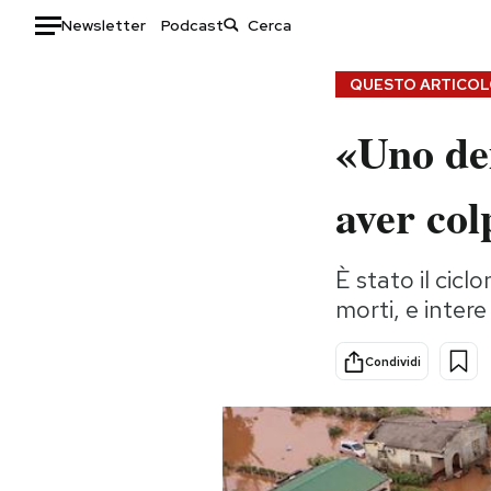
Newsletter
Podcast
Auto
QUESTO ARTICOLO
«Uno dei
HOME
Italia
Moda
aver col
Mondo
Libri
Politica
Consumismi
È stato il cicl
Tecnologia
Storie/Idee
morti, e intere
Internet
Ok Boomer!
Scienza
Media
Condividi
Cultura
Europa
Economia
Altrecose
Sport
Mondiali calcio 2026