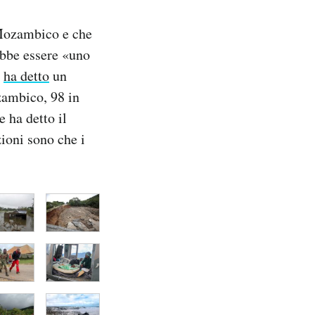
l Mozambico e che
ebbe essere «uno
,
ha detto
un
zambico, 98 in
 ha detto il
ioni sono che i