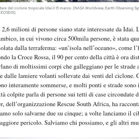
tare del ciclone tropicale Idai il 15 marzo. (NASA Worldview, Earth Observing 
 EOSDIS)
 2,6 milioni di persone siano state interessate da Idai. 
mbico, in cui vivono circa 500mila persone, è stata qua
lata dalla terraferma: «un’isola nell’oceano», come l’h
ndo la Croce Rossa, il 90 per cento della città è ora dist
lano di moltissimi corpi che galleggiano per le strade a
e dalle lamiere volanti sollevate dai venti del ciclone.
sono interamente sommerse, e molti ponti e strade sono i
ttà colpite parla di persone sui tetti di case circondate 
r, dell’organizzazione Rescue South Africa, ha raccon
iamo solo salvarne due su cinque; a volte lanciamo il c
maggiore pericolo. Salviamo chi possiamo, e gli altri m