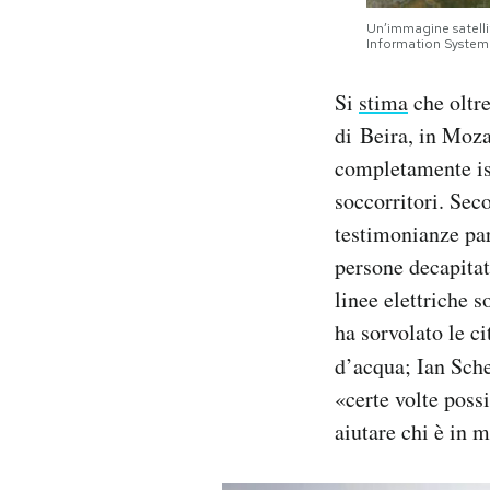
Un’immagine satelli
Information System
Si
stima
che oltre
di Beira, in Moza
completamente iso
soccorritori. Seco
testimonianze par
persone decapitat
linee elettriche 
ha sorvolato le ci
d’acqua; Ian Sche
«certe volte poss
aiutare chi è in 