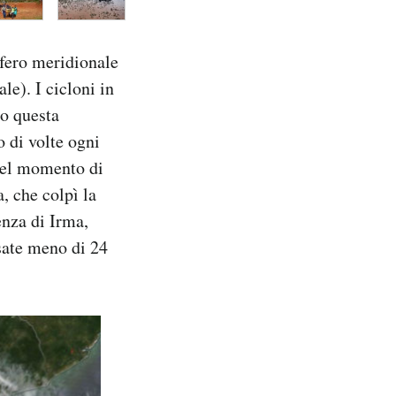
sfero meridionale
le). I cicloni in
o questa
o di volte ogni
nel momento di
, che colpì la
enza di Irma,
sate meno di 24