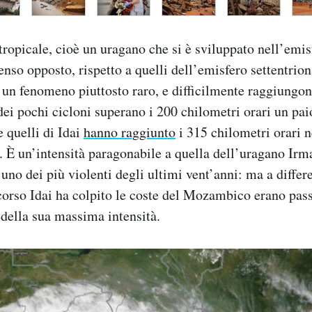
 tropicale, cioè un uragano che si è sviluppato nell’emi
enso opposto, rispetto a quelli dell’emisfero settentriona
n fenomeno piuttosto raro, e difficilmente raggiungon
 dei pochi cicloni superano i 200 chilometri orari un pai
e quelli di Idai
hanno raggiunto
i 315 chilometri orari 
 È un’intensità paragonabile a quella dell’uragano Irma
 uno dei più violenti degli ultimi vent’anni: ma a differ
corso Idai ha colpito le coste del Mozambico erano pas
della sua massima intensità.