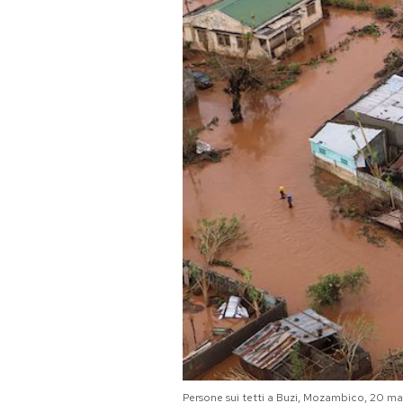
PODCAST
NEWSLETTER
I MIEI PREFERITI
SHOP
CALENDARIO
AREA PERSONALE
Area Personale
Newsletter
Persone sui tetti a Buzi, Mozambico, 20 