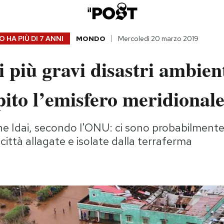
 HA PIÙ DI
7 ANNI
MONDO
Mercoledì 20 marzo 2019
 più gravi disastri ambien
pito l’emisfero meridional
one Idai, secondo l'ONU: ci sono probabilmente 
 città allagate e isolate dalla terraferma