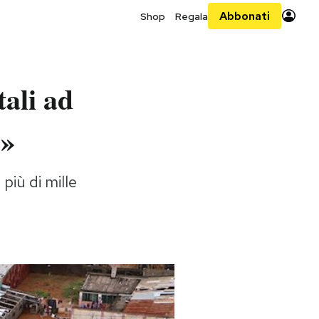
Abbonati
Shop
Regala
tali ad
e»
più di mille