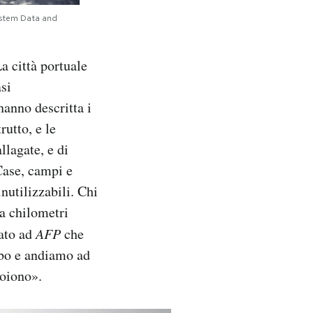
System Data and
La città portuale
si
anno descritta i
rutto, e le
llagate, e di
 Case, campi e
nutilizzabili. Chi
da chilometri
tato ad
AFP
che
ibo e andiamo ad
uoiono».