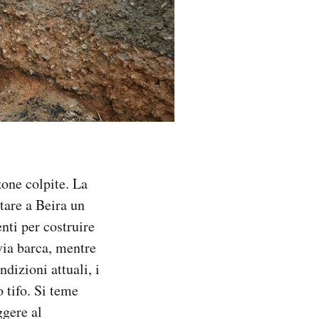
zone colpite. La
tare a Beira un
enti per costruire
via barca, mentre
dizioni attuali, i
 tifo. Si teme
ggere al