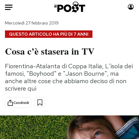
Auto
Mercoledì 27 febbraio 2019
QUESTO ARTICOLO HA PIÙ DI
7 ANNI
HOME
Cosa c’è stasera in TV
Italia
Moda
Mondo
Libri
Fiorentina-Atalanta di Coppa Italia, L'isola dei
Politica
Consumismi
famosi, "Boyhood" e "Jason Bourne", ma
Tecnologia
Storie/Idee
anche altre cose che abbiamo deciso di non
scrivere qui
Internet
Ok Boomer!
Scienza
Media
Condividi
Cultura
Europa
Economia
Altrecose
Sport
Mondiali calcio 2026