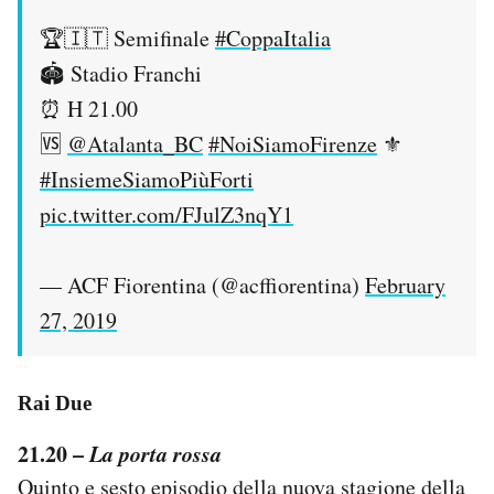
🏆🇮🇹 Semifinale
#CoppaItalia
🏟 Stadio Franchi
⏰ H 21.00
🆚
@Atalanta_BC
#NoiSiamoFirenze
⚜️
#InsiemeSiamoPiùForti
pic.twitter.com/FJulZ3nqY1
— ACF Fiorentina (@acffiorentina)
February
27, 2019
Rai Due
21.20 –
La porta rossa
Quinto e sesto episodio della nuova stagione della