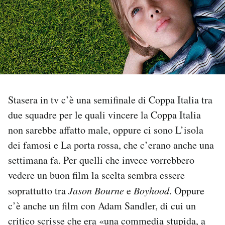
PODCAST
NEWSLETTER
I MIEI PREFERITI
Stasera in tv c’è una semifinale di Coppa Italia tra
due squadre per le quali vincere la Coppa Italia
SHOP
non sarebbe affatto male, oppure ci sono L’isola
dei famosi e La porta rossa, che c’erano anche una
CALENDARIO
settimana fa. Per quelli che invece vorrebbero
vedere un buon film la scelta sembra essere
AREA PERSONALE
soprattutto tra
Jason Bourne
e
Boyhood
. Oppure
c’è anche un film con Adam Sandler, di cui un
Area Personale
critico scrisse che era «una commedia stupida, a
Newsletter