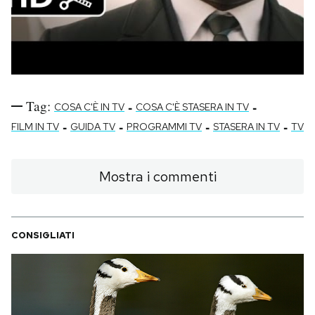
Tag:
-
-
COSA C'È IN TV
COSA C'È STASERA IN TV
-
-
-
-
FILM IN TV
GUIDA TV
PROGRAMMI TV
STASERA IN TV
TV
Mostra i commenti
CONSIGLIATI