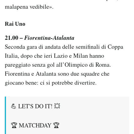
Notifiche mobile
malapena vedibile».
Regala il Post
Hai bisogno di aiuto?
Rai Uno
Esci
21.00 –
Fiorentina-Atalanta
Seconda gara di andata delle semifinali di Coppa
Italia, dopo che ieri Lazio e Milan hanno
pareggiato senza gol all’Olimpico di Roma.
Fiorentina e Atalanta sono due squadre che
giocano bene: ci si potrebbe divertire.
💪 LET'S DO IT! 💥
🏆 MATCHDAY 🏆