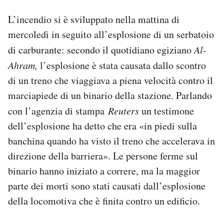
Notifiche mobile
L’incendio si è sviluppato nella mattina di
Regala il Post
mercoledì in seguito all’esplosione di un serbatoio
Hai bisogno di aiuto?
Esci
di carburante: secondo il quotidiano egiziano
Al-
Ahram,
l’esplosione è stata causata dallo scontro
di un treno che viaggiava a piena velocità contro il
marciapiede di un binario della stazione. Parlando
con l’agenzia di stampa
Reuters
un testimone
dell’esplosione ha detto che era «in piedi sulla
banchina quando ha visto il treno che accelerava in
direzione della barriera». Le persone ferme sul
binario hanno iniziato a correre, ma la maggior
parte dei morti sono stati causati dall’esplosione
della locomotiva che è finita contro un edificio.