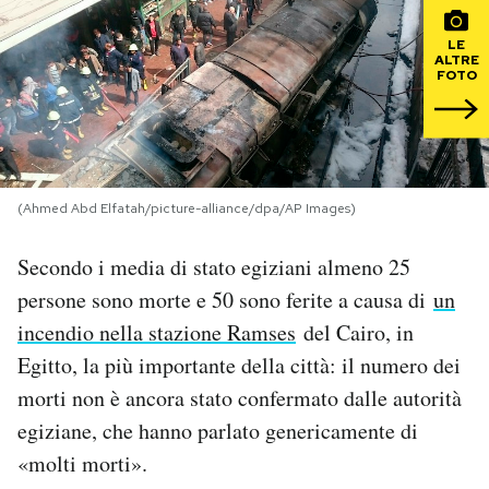
PODCAST
LE
ALTRE
FOTO
NEWSLETTER
I MIEI PREFERITI
(Ahmed Abd Elfatah/picture-alliance/dpa/AP Images)
SHOP
Secondo i media di stato egiziani almeno 25
persone sono morte e 50 sono ferite a causa di
un
incendio nella stazione Ramses
del Cairo, in
CALENDARIO
Egitto, la più importante della città: il numero dei
morti non è ancora stato confermato dalle autorità
AREA PERSONALE
egiziane, che hanno parlato genericamente di
Area Personale
«molti morti».
Newsletter