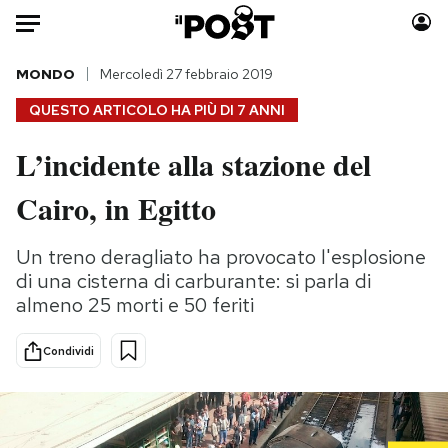
Auto
MONDO
Mercoledì 27 febbraio 2019
QUESTO ARTICOLO HA PIÙ DI
7 ANNI
HOME
L’incidente alla stazione del
Italia
Moda
Cairo, in Egitto
Mondo
Libri
Politica
Consumismi
Un treno deragliato ha provocato l'esplosione
Tecnologia
Storie/Idee
di una cisterna di carburante: si parla di
Internet
Ok Boomer!
almeno 25 morti e 50 feriti
Scienza
Media
Cultura
Europa
Condividi
Economia
Altrecose
Sport
Mondiali calcio 2026