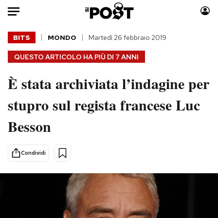
Auto
BITS
MONDO
Martedì 26 febbraio 2019
QUESTO ARTICOLO HA PIÙ DI
7 ANNI
HOME
È stata archiviata l’indagine per
Italia
Moda
Mondo
Libri
stupro sul regista francese Luc
Politica
Consumismi
Besson
Tecnologia
Storie/Idee
Internet
Ok Boomer!
Scienza
Media
Condividi
Cultura
Europa
Economia
Altrecose
Sport
Mondiali calcio 2026