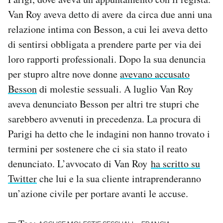
Notifiche mobile
Van Roy aveva detto di avere da circa due anni una
Regala il Post
relazione intima con Besson, a cui lei aveva detto
Hai bisogno di aiuto?
di sentirsi obbligata a prendere parte per via dei
Esci
loro rapporti professionali. Dopo la sua denuncia
per stupro altre nove donne
avevano accusato
Besson
di molestie sessuali. A luglio Van Roy
aveva denunciato Besson per altri tre stupri che
sarebbero avvenuti in precedenza. La procura di
Parigi ha detto che le indagini non hanno trovato i
termini per sostenere che ci sia stato il reato
denunciato. L’avvocato di Van Roy
ha scritto su
Twitter
che lui e la sua cliente intraprenderanno
un’azione civile per portare avanti le accuse.