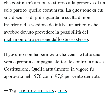
che continuerà a ruotare attorno alla presenza di un
Notifiche mobile
solo partito, quello comunista. La questione di cui
Regala il Post
si è discusso di più riguarda la scelta di non
Hai bisogno di aiuto?
Esci
inserire nella versione definitiva un articolo che
avrebbe dovuto prevedere la possibilità del
matrimonio tra persone dello stesso stesso
.
Il governo non ha permesso che venisse fatta una
vera e propria campagna elettorale contro la nuova
Costituzione. Quella attualmente in vigore fu
approvata nel 1976 con il 97,8 per cento dei voti.
Tag:
-
COSTITUZIONE CUBA
CUBA