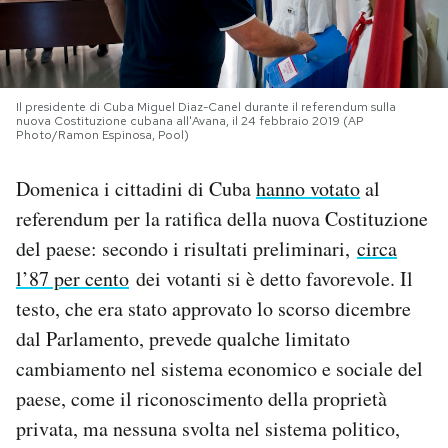
PODCAST
NEWSLETTER
Il presidente di Cuba Miguel Diaz-Canel durante il referendum sulla
nuova Costituzione cubana all'Avana, il 24 febbraio 2019 (AP
Photo/Ramon Espinosa, Pool)
I MIEI PREFERITI
Domenica i cittadini di Cuba
hanno votato
al
referendum per la ratifica della nuova Costituzione
SHOP
del paese: secondo i risultati preliminari,
circa
l’87 per cento
dei votanti si è detto favorevole. Il
CALENDARIO
testo, che era stato approvato lo scorso dicembre
dal Parlamento, prevede qualche limitato
cambiamento nel sistema economico e sociale del
AREA PERSONALE
paese, come il riconoscimento della proprietà
Area Personale
privata, ma nessuna svolta nel sistema politico,
Newsletter