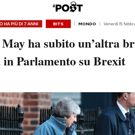
 HA PIÙ DI
7 ANNI
BITS
MONDO
Venerdì 15 febbr
 May ha subito un’altra br
a in Parlamento su Brexit