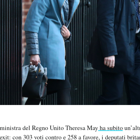
 ministra del Regno Unito Theresa May
ha subito
un’altr
xit: con 303 voti contro e 258 a favore, i deputati brit