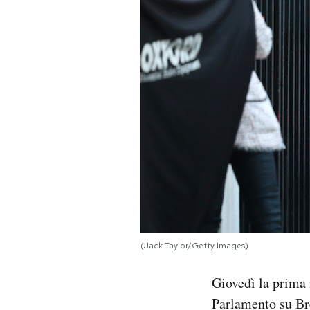
PODCAST
NEWSLETTER
I MIEI PREFERITI
SHOP
CALENDARIO
(Jack Taylor/Getty Images)
AREA PERSONALE
Giovedì la prima
Area Personale
Parlamento su Bre
Newsletter