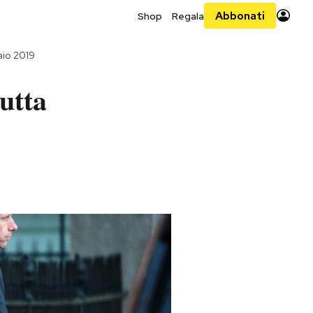
Abbonati
Shop
Regala
aio 2019
utta