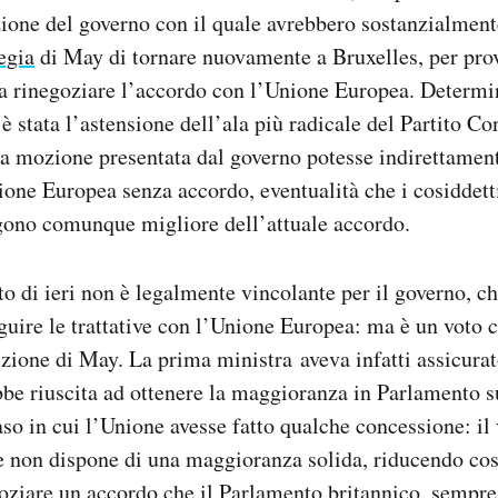
ione del governo con il quale avrebbero sostanzialmen
tegia
di May di tornare nuovamente a Bruxelles, per pro
a rinegoziare l’accordo con l’Unione Europea. Determi
 è stata l’astensione dell’ala più radicale del Partito Co
la mozione presentata dal governo potesse indirettamen
ione Europea senza accordo, eventualità che i cosiddett
ngono comunque migliore dell’attuale accordo.
oto di ieri non è legalmente vincolante per il governo, c
guire le trattative con l’Unione Europea: ma è un voto
ione di May. La prima ministra aveva infatti assicurat
be riuscita ad ottenere la maggioranza in Parlamento 
aso in cui l’Unione avesse fatto qualche concessione: il 
 non dispone di una maggioranza solida, riducendo cos
goziare un accordo che il Parlamento britannico, sempre