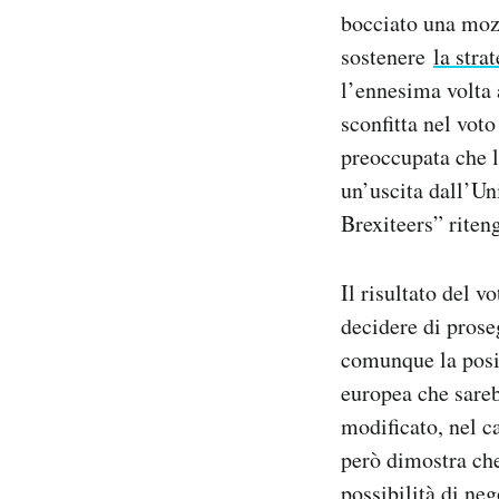
Notifiche mobile
bocciato una moz
Regala il Post
sostenere
la stra
Hai bisogno di aiuto?
l’ennesima volta 
Esci
sconfitta nel voto
preoccupata che 
un’uscita dall’Un
Brexiteers” rite
Il risultato del v
decidere di prose
comunque la posiz
europea che sareb
modificato, nel c
però dimostra che
possibilità di ne