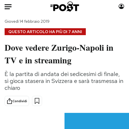
Auto
Giovedì 14 febbraio 2019
QUESTO ARTICOLO HA PIÙ DI
7 ANNI
HOME
Dove vedere Zurigo-Napoli in
Italia
Moda
TV e in streaming
Mondo
Libri
Politica
Consumismi
È la partita di andata dei sedicesimi di finale,
Tecnologia
Storie/Idee
si gioca stasera in Svizzera e sarà trasmessa in
Internet
Ok Boomer!
chiaro
Scienza
Media
Cultura
Europa
Condividi
Economia
Altrecose
Sport
Mondiali calcio 2026