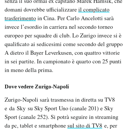
senza il suo ormai ex capitano Marek Hamsik, che
Notifiche mobile
domani dovrebbe ufficializzare
il complicato
Regala il Post
trasferimento
in Cina. Per Carlo Ancelotti sarà
Hai bisogno di aiuto?
invece l’esordio in carriera nel secondo torneo
Esci
europeo per squadre di club. Lo Zurigo invece si è
qualificato ai sedicesimi come secondo del gruppo
A dietro il Bayer Leverkusen, con quattro vittorie
in sei partite. In campionato è quarto con 25 punti
in meno della prima.
Dove vedere Zurigo-Napoli
Zurigo-Napoli sarà trasmessa in diretta su TV8
e da Sky su Sky Sport Uno (canale 201) e Sky
Sport (canale 252). Si potrà seguire in streaming
da pc, tablet e smartphone
sul sito di TV8
e, per