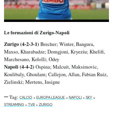
Le formazioni di Zurigo-Napoli
Zurigo (4-2-3-1)
Brecher; Winter, Bangura,
Maxso, Kharabadze; Domgjoni, Kryeziu; Khelifi,
Marchesano, Kololli; Odey
Napoli (4-4-2)
Ospina; Malcuit, Maksimovic,
Koulibaly, Ghoulam; Callejon, Allan, Fabian Ruiz,
Zielinski; Mertens, Insigne
Tag:
-
-
-
-
CALCIO
EUROPA LEAGUE
NAPOLI
SKY
-
-
STREAMING
TV8
ZURIGO