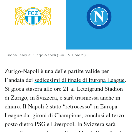
PODCAST
NEWSLETTER
I MIEI PREFERITI
Europa League: Zurigo-Napoli (Sky+TV8, ore 21)
Zurigo-Napoli è una delle partite valide per
SHOP
l’andata dei
sedicesimi di finale di Europa League
.
Si gioca stasera alle ore 21 al Letzigrund Stadion
CALENDARIO
di Zurigo, in Svizzera, e sarà trasmessa anche in
chiaro. Il Napoli è stato “retrocesso” in Europa
AREA PERSONALE
League dai gironi di Champions, conclusi al terzo
Area Personale
posto dietro PSG e Liverpool. In Svizzera sarà
Newsletter