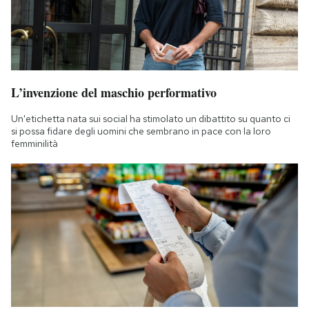
L’invenzione del maschio performativo
Un'etichetta nata sui social ha stimolato un dibattito su quanto ci
si possa fidare degli uomini che sembrano in pace con la loro
femminilità