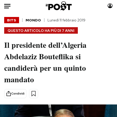
Auto
BITS
MONDO
Lunedì 11 febbraio 2019
QUESTO ARTICOLO HA PIÙ DI
7 ANNI
HOME
Il presidente dell’Algeria
Italia
Moda
Mondo
Libri
Abdelaziz Bouteflika si
Politica
Consumismi
candiderà per un quinto
Tecnologia
Storie/Idee
Internet
Ok Boomer!
mandato
Scienza
Media
Cultura
Europa
Condividi
Economia
Altrecose
Sport
Mondiali calcio 2026