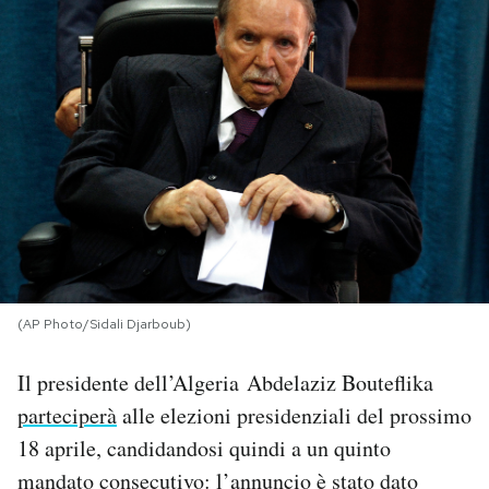
PODCAST
NEWSLETTER
I MIEI PREFERITI
SHOP
(AP Photo/Sidali Djarboub)
CALENDARIO
Il presidente dell’Algeria Abdelaziz Bouteflika
AREA PERSONALE
parteciperà
alle elezioni presidenziali del prossimo
18 aprile, candidandosi quindi a un quinto
Area Personale
mandato consecutivo: l’annuncio è stato dato
Newsletter