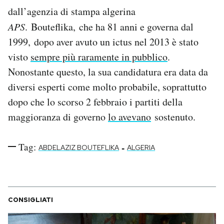
Notifiche mobile
dall’agenzia di stampa algerina
Regala il Post
APS
. Bouteflika, che ha 81 anni e governa dal
Hai bisogno di aiuto?
1999, dopo aver avuto un ictus nel 2013 è stato
Esci
visto
sempre più raramente in pubblico
.
Nonostante questo, la sua candidatura era data da
diversi esperti come molto probabile, soprattutto
dopo che lo scorso 2 febbraio i partiti della
maggioranza di governo
lo avevano
sostenuto.
Tag:
-
ABDELAZIZ BOUTEFLIKA
ALGERIA
CONSIGLIATI