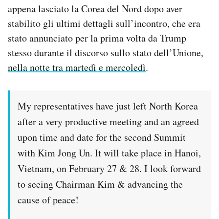
appena lasciato la Corea del Nord dopo aver
Notifiche mobile
Regala il Post
stabilito gli ultimi dettagli sull’incontro, che era
Hai bisogno di aiuto?
stato annunciato per la prima volta da Trump
Esci
stesso durante il discorso sullo stato dell’Unione,
nella notte tra martedì e mercoledì
.
My representatives have just left North Korea
after a very productive meeting and an agreed
upon time and date for the second Summit
with Kim Jong Un. It will take place in Hanoi,
Vietnam, on February 27 & 28. I look forward
to seeing Chairman Kim & advancing the
cause of peace!