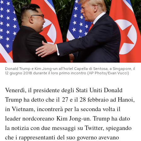
PODCAST
NEWSLETTER
I MIEI PREFERITI
Donald Trump e Kim Jong-un all'hotel Capella di Sentosa, a Singapore, il
12 giugno 2018 durante il loro primo incontro (AP Photo/Evan Vucci)
SHOP
Venerdì, il presidente degli Stati Uniti Donald
CALENDARIO
Trump ha detto che il 27 e il 28 febbraio ad Hanoi,
in Vietnam, incontrerà per la seconda volta il
AREA PERSONALE
leader nordcoreano Kim Jong-un. Trump ha dato
la notizia con due messaggi su Twitter, spiegando
Area Personale
che i rappresentanti del suo governo avevano
Newsletter