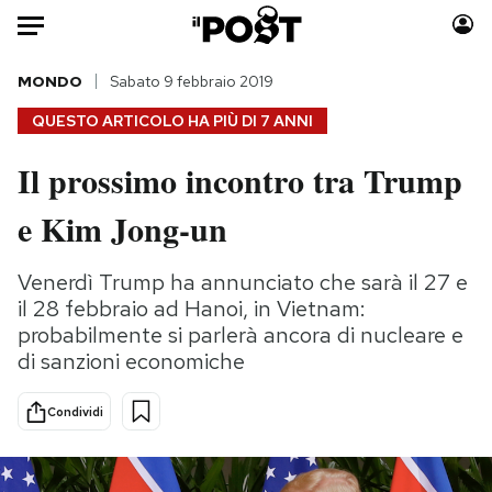
Auto
MONDO
Sabato 9 febbraio 2019
QUESTO ARTICOLO HA PIÙ DI
7 ANNI
HOME
Il prossimo incontro tra Trump
Italia
Moda
e Kim Jong-un
Mondo
Libri
Politica
Consumismi
Venerdì Trump ha annunciato che sarà il 27 e
Tecnologia
Storie/Idee
il 28 febbraio ad Hanoi, in Vietnam:
Internet
Ok Boomer!
probabilmente si parlerà ancora di nucleare e
Scienza
Media
di sanzioni economiche
Cultura
Europa
Economia
Altrecose
Condividi
Sport
Mondiali calcio 2026