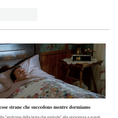
 cose strane che succedono mentre dormiamo
lla "sindrome della testa che esplode" alla sexsomnia a quegli