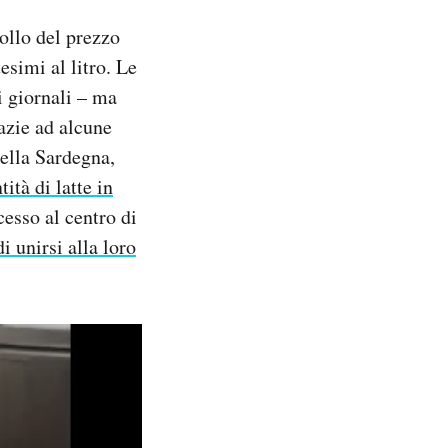
rollo del prezzo
esimi al litro. Le
i giornali – ma
azie ad alcune
della Sardegna,
ità di latte in
esso al centro di
i unirsi alla loro