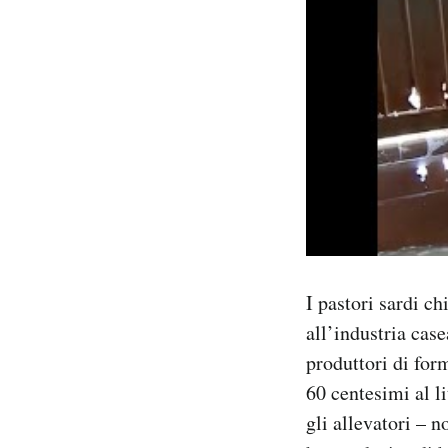
I pastori sardi c
all’industria cas
produttori di form
60 centesimi al l
gli allevatori – n