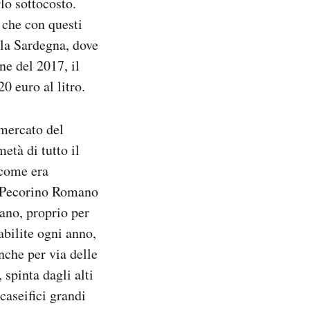
rlo sottocosto.
 che con questi
ella Sardegna, dove
ine del 2017, il
20 euro al litro.
 mercato del
tà di tutto il
 come era
el Pecorino Romano
ano, proprio per
abilite ogni anno,
nche per via delle
spinta dagli alti
caseifici grandi