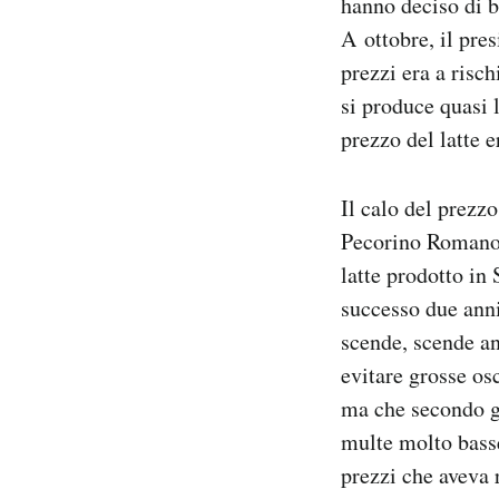
hanno deciso di bu
A ottobre, il pre
prezzi era a risch
si produce quasi l
prezzo del latte e
Il calo del prezz
Pecorino Romano D
latte prodotto i
successo due anni
scende, scende an
evitare grosse os
ma che secondo gl
multe molto basse
prezzi che aveva 