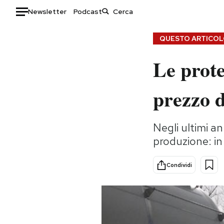
Newsletter
Podcast
Auto
QUESTO ARTICOLO
Le prote
HOME
Italia
Moda
prezzo d
Mondo
Libri
Politica
Consumismi
Negli ultimi a
Tecnologia
Storie/Idee
produzione: in 
Internet
Ok Boomer!
Scienza
Media
Condividi
Cultura
Europa
Economia
Altrecose
Sport
Mondiali calcio 2026