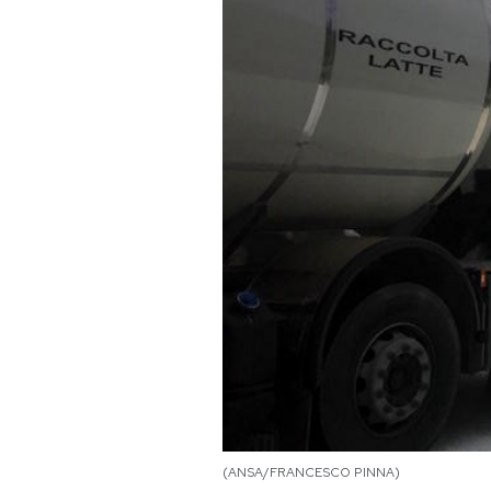
PODCAST
NEWSLETTER
I MIEI PREFERITI
SHOP
CALENDARIO
AREA PERSONALE
Area Personale
(ANSA/FRANCESCO PINNA)
Newsletter