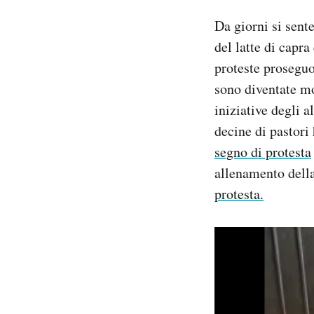
Notifiche mobile
Da giorni si sente
Regala il Post
del latte di capra
Hai bisogno di aiuto?
proteste proseguo
Esci
sono diventate mo
iniziative degli a
decine di pastor
segno di protesta
allenamento della
protesta.