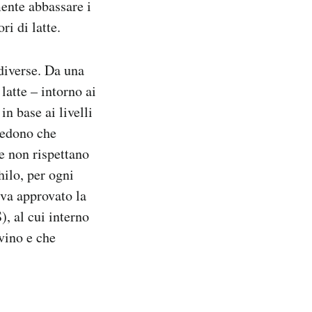
mente abbassare i
i di latte.
diverse. Da una
latte – intorno ai
n base ai livelli
iedono che
e non rispettano
hilo, per ogni
eva approvato la
, al cui interno
ovino e che