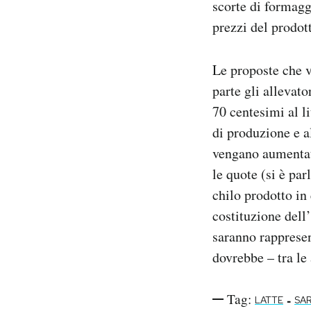
scorte di formagg
prezzi del prodot
Le proposte che v
parte gli allevat
70 centesimi al l
di produzione e a
vengano aumentati
le quote (si è pa
chilo prodotto in
costituzione dell
saranno rappresent
dovrebbe – tra le 
Tag:
-
LATTE
SA