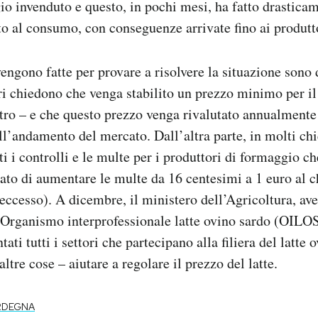
io invenduto e questo, in pochi mesi, ha fatto drastica
to al consumo, con conseguenze arrivate fino ai produttor
engono fatte per provare a risolvere la situazione sono 
ori chiedono che venga stabilito un prezzo minimo per il 
itro – e che questo prezzo venga rivalutato annualmente i
ll’andamento del mercato. Dall’altra parte, in molti ch
 i controlli e le multe per i produttori di formaggio ch
rlato di aumentare le multe da 16 centesimi a 1 euro al c
 eccesso). A dicembre, il ministero dell’Agricoltura, av
’Organismo interprofessionale latte ovino sardo (OILOS)
ati tutti i settori che partecipano alla filiera del latte 
altre cose – aiutare a regolare il prezzo del latte.
RDEGNA