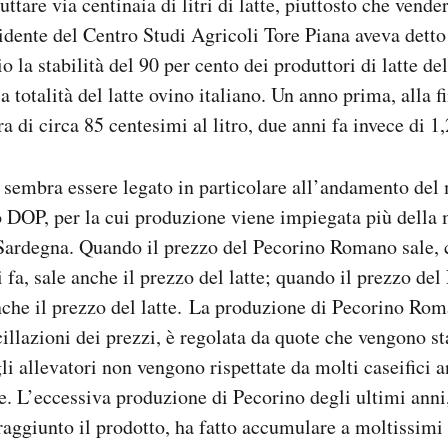
ttare via centinaia di litri di latte, piuttosto che vende
sidente del Centro Studi Agricoli Tore Piana aveva detto
io la stabilità del 90 per cento dei produttori di latte d
a totalità del latte ovino italiano. Un anno prima, alla f
ra di circa 85 centesimi al litro, due anni fa invece di 1,
o sembra essere legato in particolare all’andamento del
OP, per la cui produzione viene impiegata più della me
n Sardegna. Quando il prezzo del Pecorino Romano sale,
 fa, sale anche il prezzo del latte; quando il prezzo d
che il prezzo del latte. La produzione di Pecorino Rom
cillazioni dei prezzi, è regolata da quote che vengono st
i allevatori non vengono rispettate da molti caseifici a
. L’eccessiva produzione di Pecorino degli ultimi anni, 
raggiunto il prodotto, ha fatto accumulare a moltissimi 