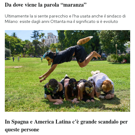
Da dove viene la parola “maranza”
Notifiche mobile
Regala il Post
Ultimamente la si sente parecchio e l'ha usata anche il sindaco di
Hai bisogno di aiuto?
Milano: esiste dagli anni Ottanta ma il significato si è evoluto
Esci
In Spagna e America Latina c’è grande scandalo per
queste persone