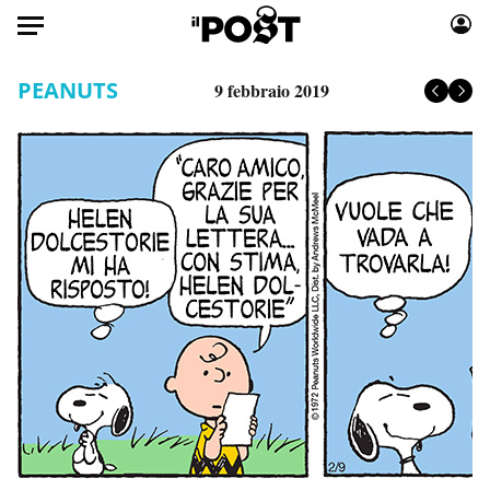
Auto
PEANUTS
9 febbraio 2019
HOME
Italia
Moda
Mondo
Libri
Politica
Consumismi
Tecnologia
Storie/Idee
Internet
Ok Boomer!
Scienza
Media
Cultura
Europa
Economia
Altrecose
Sport
Mondiali calcio 2026