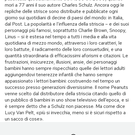
morì a 77 anni il suo autore Charles Schulz. Ancora oggi le
repliche delle strisce sono distribuite e pubblicate ogni
giorno sui quotidiani di decine di paesi del mondo: in Italia,
dal Post. La popolarità e l’influenza della striscia – e dei suoi
personaggi più famosi, soprattutto Charlie Brown, Snoopy,
Linus – si è estesa nel tempo a tutti i media e alla vita
quotidiana di mezzo mondo, attraverso i loro caratteri, le
loro battute, il radicamento delle loro consuetudini, e una
quantità straordinaria di efficacissimi aforismi e citazioni. Le
frustrazioni, insicurezze, illusioni, ansie, dei personaggi
bambini hanno sempre rispecchiato quelle dei lettori adulti
aggiungendovi tenerezze infantili che hanno sempre
appassionato i lettori bambini: costruendo nel tempo un
successo presso generazioni diversissime. Il nome Peanuts
venne scelto dal distributore della striscia citando quello di
un pubblico di bambini in uno show televisivo dell’epoca, e si
è sempre detto che a Schulz non piacesse. Ma come dice
Lucy Van Pelt, «più si invecchia, meno si è sicuri rispetto a
un sacco di cose».