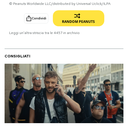
© Peanuts Worldwide LLC/distributed by Universal Uclick/ILPA
PODCAST
Condividi
RANDOM PEANUTS
NEWSLETTER
Leggi un'altra striscia tra le
4457
in archivio
I MIEI PREFERITI
CONSIGLIATI
SHOP
CALENDARIO
AREA PERSONALE
Area Personale
Newsletter