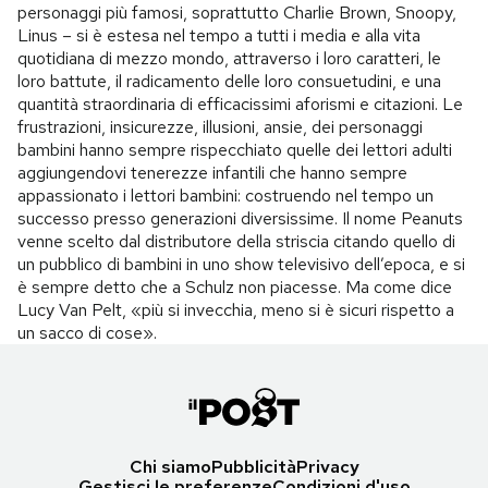
personaggi più famosi, soprattutto Charlie Brown, Snoopy,
Linus – si è estesa nel tempo a tutti i media e alla vita
quotidiana di mezzo mondo, attraverso i loro caratteri, le
loro battute, il radicamento delle loro consuetudini, e una
quantità straordinaria di efficacissimi aforismi e citazioni. Le
frustrazioni, insicurezze, illusioni, ansie, dei personaggi
bambini hanno sempre rispecchiato quelle dei lettori adulti
aggiungendovi tenerezze infantili che hanno sempre
appassionato i lettori bambini: costruendo nel tempo un
successo presso generazioni diversissime. Il nome Peanuts
venne scelto dal distributore della striscia citando quello di
un pubblico di bambini in uno show televisivo dell’epoca, e si
è sempre detto che a Schulz non piacesse. Ma come dice
Lucy Van Pelt, «più si invecchia, meno si è sicuri rispetto a
un sacco di cose».
Chi siamo
Pubblicità
Privacy
Gestisci le preferenze
Condizioni d'uso