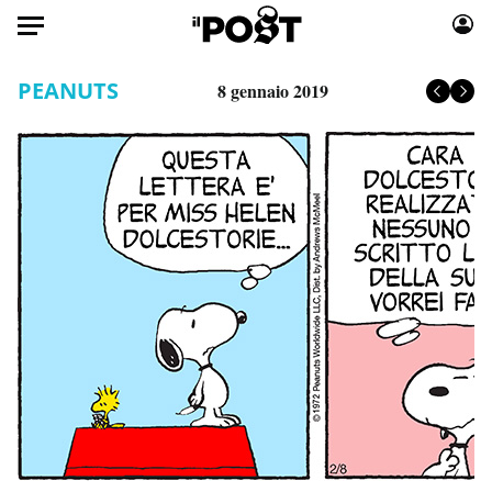
Auto
PEANUTS
8 gennaio 2019
HOME
Italia
Moda
Mondo
Libri
Politica
Consumismi
Tecnologia
Storie/Idee
Internet
Ok Boomer!
Scienza
Media
Cultura
Europa
Economia
Altrecose
Sport
Mondiali calcio 2026