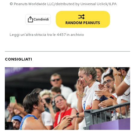
© Peanuts Worldwide LLC/distributed by Universal Uclick/ILPA
PODCAST
Condividi
RANDOM PEANUTS
NEWSLETTER
Leggi un'altra striscia tra le
4457
in archivio
I MIEI PREFERITI
CONSIGLIATI
SHOP
CALENDARIO
AREA PERSONALE
Area Personale
Newsletter