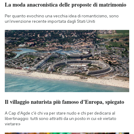
La moda anacronistica delle proposte di matrimonio
Notifiche mobile
Regala il Post
Per quanto evochino una vecchia idea di romanticismo, sono
Hai bisogno di aiuto?
un'invenzione recente importata dagli Stati Uniti
Esci
Il villaggio naturista più famoso d’Europa, spiegato
A Cap d'Agde c'è chi va per stare nudo e chi per dedicarsi al
libertinaggio: tutti sono attratti da un posto in cui «è vietato
vietare»