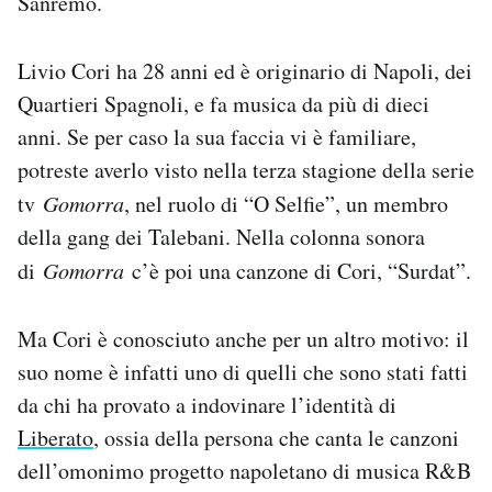
Sanremo.
Notifiche mobile
Regala il Post
Livio Cori ha 28 anni ed è originario di Napoli, dei
Hai bisogno di aiuto?
Quartieri Spagnoli, e fa musica da più di dieci
Esci
anni. Se per caso la sua faccia vi è familiare,
potreste averlo visto nella terza stagione della serie
tv
Gomorra
, nel ruolo di “O Selfie”, un membro
della gang dei Talebani. Nella colonna sonora
di
Gomorra
c’è poi una canzone di Cori, “Surdat”.
Ma Cori è conosciuto anche per un altro motivo: il
suo nome è infatti uno di quelli che sono stati fatti
da chi ha provato a indovinare l’identità di
Liberato
, ossia della persona che canta le canzoni
dell’omonimo progetto napoletano di musica R&B