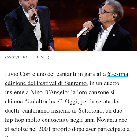
PODCAST
NEWSLETTER
I MIEI PREFERITI
(ANSA/ETTORE FERRARI)
Livio Cori è uno dei cantanti in gara alla
69esima
SHOP
edizione del Festival di Sanremo
, in un duetto
insieme a Nino D’Angelo: la loro canzone si
CALENDARIO
chiama “Un’altra luce”. Oggi, per la serata dei
duetti, canteranno insieme ai Sottotono, un duo
AREA PERSONALE
hip-hop molto conosciuto negli anni Novanta che
Area Personale
si sciolse nel 2001 proprio dopo aver partecipato a
Newsletter