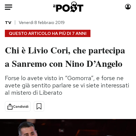
Auto
TV
Venerdì 8 febbraio 2019
QUESTO ARTICOLO HA PIÙ DI
7 ANNI
HOME
Chi è Livio Cori, che partecipa
Italia
Moda
a Sanremo con Nino D’Angelo
Mondo
Libri
Politica
Consumismi
Forse lo avete visto in “Gomorra”, e forse ne
Tecnologia
Storie/Idee
avete già sentito parlare se vi siete interessati
Internet
Ok Boomer!
al mistero di Liberato
Scienza
Media
Cultura
Europa
Condividi
Economia
Altrecose
Sport
Mondiali calcio 2026