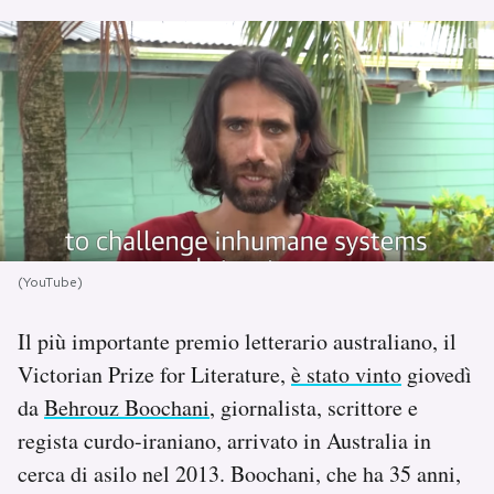
PODCAST
NEWSLETTER
I MIEI PREFERITI
SHOP
(YouTube)
CALENDARIO
Il più importante premio letterario australiano, il
Victorian Prize for Literature,
è stato vinto
giovedì
da
Behrouz Boochani
, giornalista, scrittore e
AREA PERSONALE
regista curdo-iraniano, arrivato in Australia in
Area Personale
cerca di asilo nel 2013. Boochani, che ha 35 anni,
Newsletter