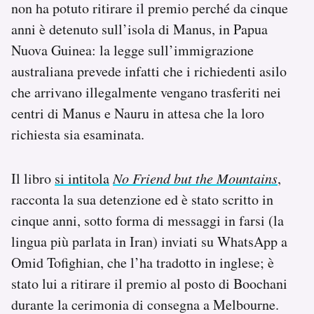
non ha potuto ritirare il premio perché da cinque
Notifiche mobile
anni è detenuto sull’isola di Manus, in Papua
Regala il Post
Nuova Guinea: la legge sull’immigrazione
Hai bisogno di aiuto?
Esci
australiana prevede infatti che i richiedenti asilo
che arrivano illegalmente vengano trasferiti nei
centri di Manus e Nauru in attesa che la loro
richiesta sia esaminata.
Il libro
si intitola
No Friend but the Mountains
,
racconta la sua detenzione ed è stato scritto in
cinque anni, sotto forma di messaggi in farsi (la
lingua più parlata in Iran) inviati su WhatsApp a
Omid Tofighian, che l’ha tradotto in inglese; è
stato lui a ritirare il premio al posto di Boochani
durante la cerimonia di consegna a Melbourne.