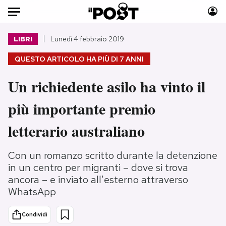
Auto
LIBRI
Lunedì 4 febbraio 2019
QUESTO ARTICOLO HA PIÙ DI
7 ANNI
HOME
Un richiedente asilo ha vinto il
Italia
Moda
Mondo
Libri
più importante premio
Politica
Consumismi
letterario australiano
Tecnologia
Storie/Idee
Internet
Ok Boomer!
Con un romanzo scritto durante la detenzione
Scienza
Media
in un centro per migranti – dove si trova
Cultura
Europa
ancora – e inviato all'esterno attraverso
Economia
Altrecose
WhatsApp
Sport
Mondiali calcio 2026
Condividi