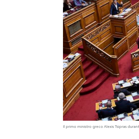
PODCAST
NEWSLETTER
I MIEI PREFERITI
SHOP
CALENDARIO
AREA PERSONALE
Il primo ministro greco Alexis Tsipras du
Area Personale
Newsletter