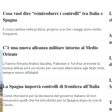
Cosa vuol dire “reintrodurre i controlli” tra Italia e
L
Spagna
e
E cosa cambia nella pratica, proprio ora che i viaggi sono molto
frequenti
M
m
C’è una nuova alleanza militare intorno al Medio
Oriente
L
d
L'hanno firmata Arabia Saudita, Pakistan e Turchia: prevede la
mutua difesa ed è un modo per cercare alternative agli Stati Uniti,
sempre meno affidabili
L
La Spagna imporrà controlli di frontiera all’Italia
M
Come ritorsione per la decisione del governo italiano di non
rimuovere quelli che ha introdotto per la Spagna dopo la crisi di
T
Ceuta
n