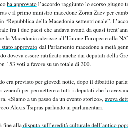
eco
ha approvato
l’accordo raggiunto lo scorso giugno t
pras e il primo ministro macedone Zoran Zaev per camb
in “Repubblica della Macedonia settentrionale”. L’acco
rale fra i due paesi che andava avanti da quasi trent’ann
he la Macedonia aderisse all’Unione Europea e alla N
à stato approvato
dal Parlamento macedone a metà genna
ido doveva essere ratificato anche dai deputati della Gr
on 153 voti a favore su un totale di 300.
rdo era previsto per giovedì notte, dopo il dibattito par
a venerdì per permettere a tutti i deputati che lo avevan
ra. «Siamo a un passo da un evento storico»,
aveva det
eco Alexis Tsipras parlando ai parlamentari.
 fine alla
disputa sull’eredità culturale dell’antico p