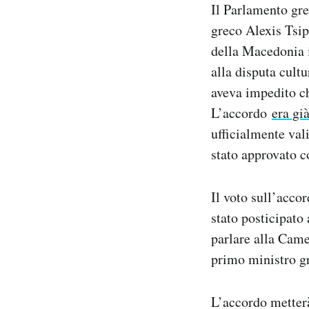
Il Parlamento gr
Notifiche mobile
greco Alexis Tsi
Regala il Post
Hai bisogno di aiuto?
della Macedonia 
Esci
alla disputa cultu
aveva impedito c
L’accordo
era gi
ufficialmente val
stato approvato c
Il voto sull’acco
stato posticipato 
parlare alla Came
primo ministro gr
L’accordo metterà