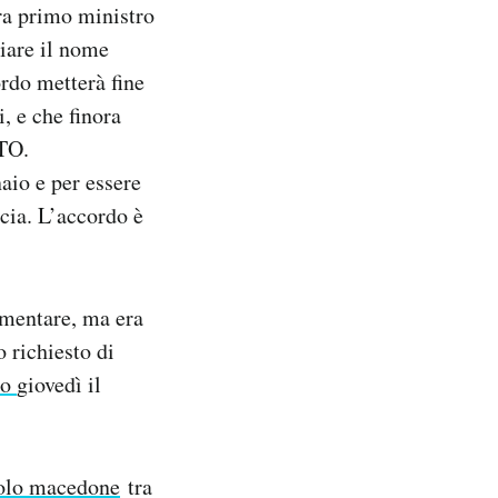
ra primo ministro
iare il nome
rdo metterà fine
i, e che finora
ATO.
io e per essere
ecia. L’accordo è
lamentare, ma era
o richiesto di
to
giovedì il
opolo macedone
tra