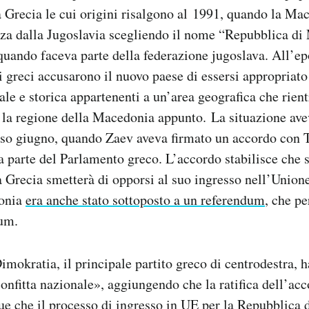
 Grecia le cui origini risalgono al 1991, quando la Ma
nza dalla Jugoslavia scegliendo il nome “Repubblica di
quando faceva parte della federazione jugoslava. All’ep
ici greci accusarono il nuovo paese di essersi appropriat
ale e storica appartenenti a un’area geografica che rient
, la regione della Macedonia appunto. La situazione av
rso giugno, quando Zaev aveva firmato un accordo con 
a parte del Parlamento greco. L’accordo stabilisce che
Grecia smetterà di opporsi al suo ingresso nell’Union
onia
era anche stato sottoposto a un referendum
, che p
rum.
imokratia, il principale partito greco di centrodestra, h
onfitta nazionale», aggiungendo che la ratifica dell’ac
e che il processo di ingresso in UE per la Repubblica