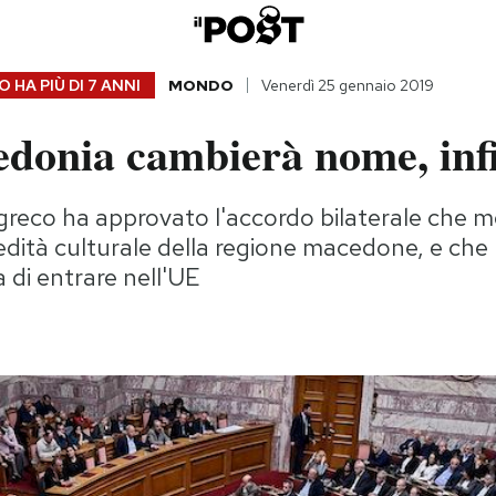
 HA PIÙ DI
7 ANNI
MONDO
Venerdì 25 gennaio 2019
donia cambierà nome, inf
greco ha approvato l'accordo bilaterale che me
redità culturale della regione macedone, e ch
 di entrare nell'UE