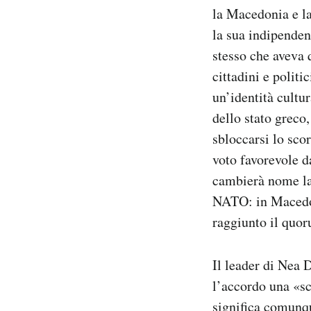
la Macedonia e la
la sua indipende
stesso che aveva 
cittadini e polit
un’identità cultur
dello stato greco
sbloccarsi lo sco
voto favorevole d
cambierà nome la 
NATO: in Maced
raggiunto il quo
Il leader di Nea D
l’accordo una «sc
significa comunqu