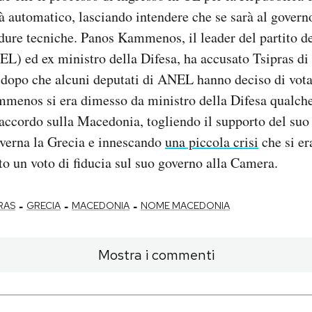
rà automatico, lasciando intendere che se sarà al gover
dure tecniche. Panos Kammenos, il leader del partito d
L) ed ex ministro della Difesa, ha accusato Tsipras di 
o dopo che alcuni deputati di ANEL hanno deciso di vota
mmenos si era dimesso da ministro della Difesa qualche
’accordo sulla Macedonia, togliendo il supporto del suo 
overna la Grecia e innescando
una piccola crisi
che si er
to un voto di fiducia sul suo governo alla Camera.
-
-
-
RAS
GRECIA
MACEDONIA
NOME MACEDONIA
Mostra i commenti