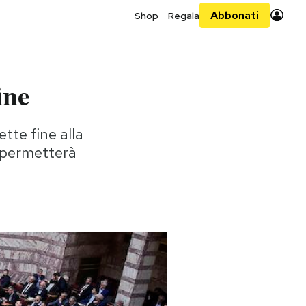
Abbonati
Shop
Regala
ine
tte fine alla
e permetterà