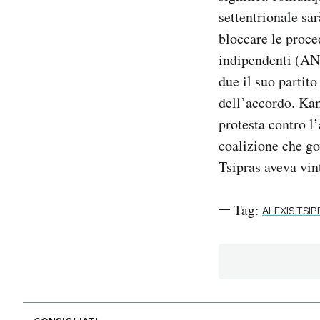
settentrionale sa
bloccare le proce
indipendenti (ANE
due il suo partit
dell’accordo. Ka
protesta contro l
coalizione che g
Tsipras aveva vin
Tag:
ALEXIS TSIP