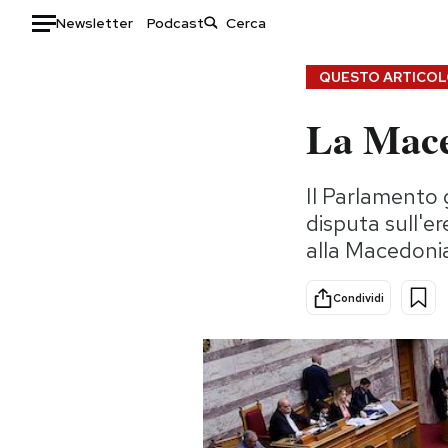
Newsletter
Podcast
Auto
QUESTO ARTICOLO
La Mace
HOME
Italia
Moda
Il Parlamento 
Mondo
Libri
disputa sull'e
Politica
Consumismi
alla Macedonia
Tecnologia
Storie/Idee
Internet
Ok Boomer!
Condividi
Scienza
Media
Cultura
Europa
Economia
Altrecose
Sport
Mondiali calcio 2026