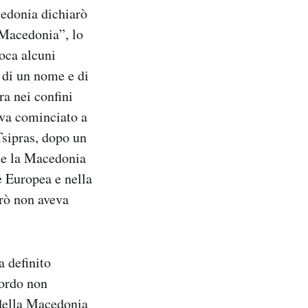
cedonia dichiarò
 Macedonia”, lo
oca alcuni
o di un nome e di
ra nei confini
eva cominciato a
Tsipras, dopo un
 se la Macedonia
e Europea e nella
erò non aveva
a definito
cordo non
 della Macedonia