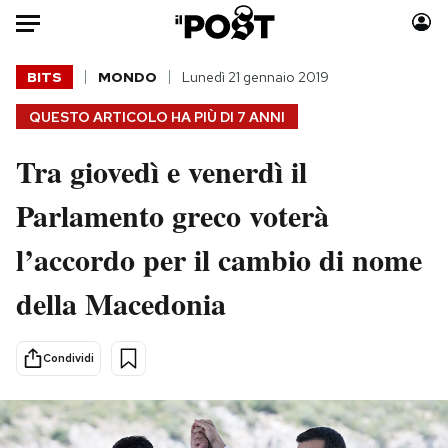
Auto
BITS
MONDO
Lunedì 21 gennaio 2019
QUESTO ARTICOLO HA PIÙ DI
7 ANNI
HOME
Tra giovedì e venerdì il
Italia
Moda
Mondo
Libri
Parlamento greco voterà
Politica
Consumismi
l’accordo per il cambio di nome
Tecnologia
Storie/Idee
Internet
Ok Boomer!
della Macedonia
Scienza
Media
Cultura
Europa
Condividi
Economia
Altrecose
Sport
Mondiali calcio 2026