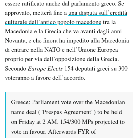
essere ratificato anche dal parlamento greco. Se
Notifiche mobile
approvato, metterà fine a
una disputa sull’eredità
Regala il Post
culturale dell’antico popolo macedone
tra la
Hai bisogno di aiuto?
Esci
Macedonia e la Grecia che va avanti dagli anni
Novanta, e che finora ha impedito alla Macedonia
di entrare nella NATO e nell’Unione Europea
proprio per via dell’opposizione della Grecia.
Secondo
Europe Elects
154 deputati greci su 300
voteranno a favore dell’accordo.
Greece: Parliament vote over the Macedonian
name deal ("Prespas Agreement") to be held
on Friday at 2 AM. 154/300 MPs projected to
vote in favour. Afterwards FYR of