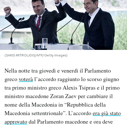
PODCAST
NEWSLETTER
I MIEI PREFERITI
(SAKIS MITROLIDIS/AFP/Getty Images)
SHOP
Nella notte tra giovedì e venerdì il Parlamento
greco
voterà
l’accordo raggiunto lo scorso giugno
CALENDARIO
tra primo ministro greco Alexis Tsipras e il primo
ministro macedone Zoran Zaev per cambiare il
nome della Macedonia in “Repubblica della
AREA PERSONALE
Macedonia settentrionale”. L’accordo
era già stato
Area Personale
approvato
dal Parlamento macedone e ora deve
Newsletter