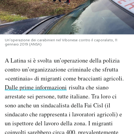
PODCAST
NEWSLETTER
Un'operazione dei carabinieri nel Vibonese contro il caporalato, 11
gennaio 2019 (ANSA)
I MIEI PREFERITI
A Latina si è svolta un’operazione della polizia
contro un’organizzazione criminale che sfrutta
SHOP
«centinaia» di migranti come braccianti agricoli.
Dalle prime informazioni
risulta che siano
CALENDARIO
arrestate sei persone, tutte italiane. Tra loro ci
sono anche un sindacalista della Fai Cisl (il
AREA PERSONALE
sindacato che rappresenta i lavoratori agricoli) e
un ispettore del lavoro della zona. I migranti
Area Personale
coinvolti sarebbero circa 400, prevalentemente
Newsletter