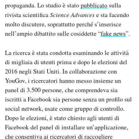
propaganda. Lo studio è stato
pubblicato
sulla
Notifiche mobile
Regala il Post
rivista scientifica
Science Advances
e sta facendo
Hai bisogno di aiuto?
molto discutere, soprattutto perché s’inserisce
Esci
nell’ampio dibattito sulle cosiddette “
fake news
”.
La ricerca è stata condotta esaminando le attività
di migliaia di utenti prima e dopo le elezioni del
2016 negli Stati Uniti. In collaborazione con
YouGov, i ricercatori hanno messo insieme un
panel di 3.500 persone, che comprendeva sia
iscritti a Facebook sia persone senza un profilo sul
social network, usate come gruppo di controllo.
Dopo le elezioni, è stato chiesto agli utenti di
Facebook del panel di installare un’applicazione,
che consentiva ai ricercatori di raccogliere