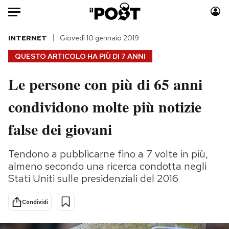
Auto
INTERNET
Giovedì 10 gennaio 2019
QUESTO ARTICOLO HA PIÙ DI
7 ANNI
HOME
Le persone con più di 65 anni
Italia
Moda
condividono molte più notizie
Mondo
Libri
Politica
Consumismi
false dei giovani
Tecnologia
Storie/Idee
Internet
Ok Boomer!
Tendono a pubblicarne fino a 7 volte in più,
Scienza
Media
almeno secondo una ricerca condotta negli
Cultura
Europa
Stati Uniti sulle presidenziali del 2016
Economia
Altrecose
Condividi
Sport
Mondiali calcio 2026