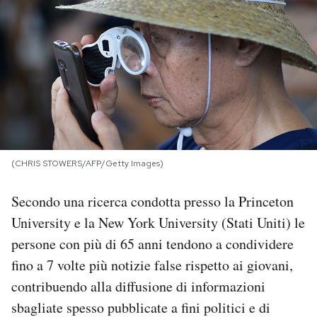
PODCAST
NEWSLETTER
I MIEI PREFERITI
(CHRIS STOWERS/AFP/Getty Images)
SHOP
Secondo una ricerca condotta presso la Princeton
CALENDARIO
University e la New York University (Stati Uniti) le
persone con più di 65 anni tendono a condividere
AREA PERSONALE
fino a 7 volte più notizie false rispetto ai giovani,
contribuendo alla diffusione di informazioni
Area Personale
sbagliate spesso pubblicate a fini politici e di
Newsletter