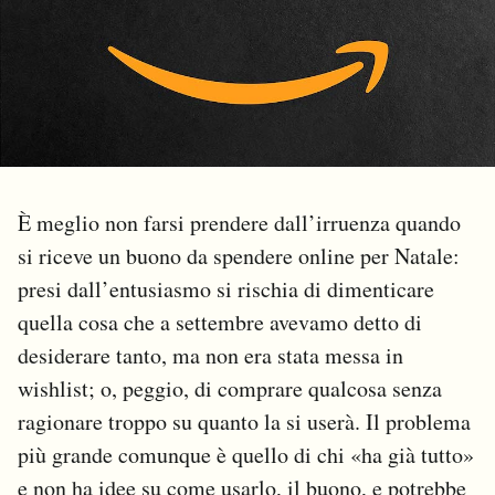
PODCAST
NEWSLETTER
I MIEI PREFERITI
È meglio non farsi prendere dall’irruenza quando
si riceve un buono da spendere online per Natale:
SHOP
presi dall’entusiasmo si rischia di dimenticare
quella cosa che a settembre avevamo detto di
CALENDARIO
desiderare tanto, ma non era stata messa in
wishlist; o, peggio, di comprare qualcosa senza
AREA PERSONALE
ragionare troppo su quanto la si userà. Il problema
più grande comunque è quello di chi «ha già tutto»
Area Personale
e non ha idee su come usarlo, il buono, e potrebbe
Newsletter