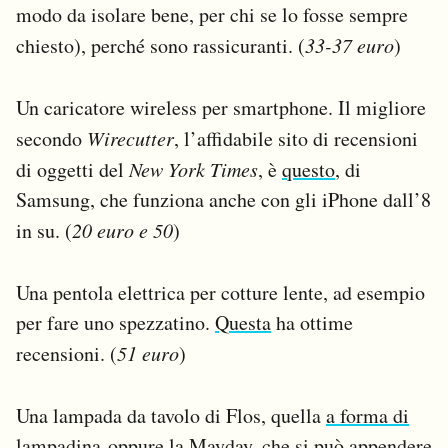
modo da isolare bene, per chi se lo fosse sempre
chiesto), perché sono rassicuranti. (
33-37 euro
)
Un caricatore wireless per smartphone. Il migliore
secondo
Wirecutter
, l’affidabile sito di recensioni
di oggetti del
New York Times
, è
questo
, di
Samsung, che funziona anche con gli iPhone dall’8
in su. (
20 euro e 50
)
Una pentola elettrica per cotture lente, ad esempio
per fare uno spezzatino.
Questa
ha ottime
recensioni. (
51 euro
)
Una lampada da tavolo di Flos, quella
a forma di
lampadina
oppure la
Mayday
, che si può appendere