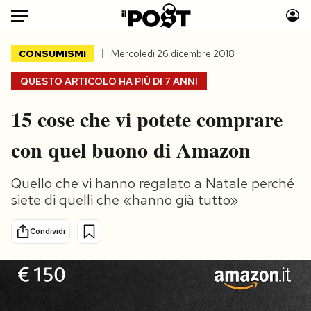
Auto
CONSUMISMI
Mercoledì 26 dicembre 2018
QUESTO ARTICOLO HA PIÙ DI
7 ANNI
HOME
15 cose che vi potete comprare
Italia
Moda
Mondo
Libri
con quel buono di Amazon
Politica
Consumismi
Tecnologia
Storie/Idee
Quello che vi hanno regalato a Natale perché
Internet
Ok Boomer!
siete di quelli che «hanno già tutto»
Scienza
Media
Condividi
Cultura
Europa
Economia
Altrecose
Sport
Mondiali calcio 2026