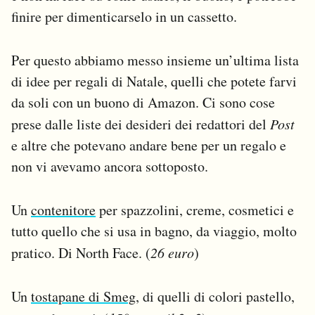
Notifiche mobile
finire per dimenticarselo in un cassetto.
Regala il Post
Hai bisogno di aiuto?
Per questo abbiamo messo insieme un’ultima lista
Esci
di idee per regali di Natale, quelli che potete farvi
da soli con un buono di Amazon. Ci sono cose
prese dalle liste dei desideri dei redattori del
Post
e altre che potevano andare bene per un regalo e
non vi avevamo ancora sottoposto.
Un
contenitore
per spazzolini, creme, cosmetici e
tutto quello che si usa in bagno, da viaggio, molto
pratico. Di North Face. (
26 euro
)
Un
tostapane di Smeg
, di quelli di colori pastello,