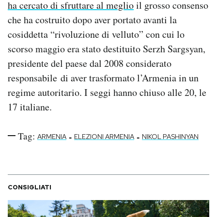
ha cercato di sfruttare al meglio
il grosso consenso
Notifiche mobile
che ha costruito dopo aver portato avanti la
Regala il Post
cosiddetta “rivoluzione di velluto” con cui lo
Hai bisogno di aiuto?
Esci
scorso maggio era stato destituito Serzh Sargsyan,
presidente del paese dal 2008 considerato
responsabile di aver trasformato l’Armenia in un
regime autoritario. I seggi hanno chiuso alle 20, le
17 italiane.
Tag:
-
-
ARMENIA
ELEZIONI ARMENIA
NIKOL PASHINYAN
CONSIGLIATI