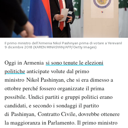
PODCAST
NEWSLETTER
Il primo ministro dell'Armenia Nikol Pashinyan prima di votare a Yerevanil
9 dicembre 2018 (KAREN MINASYAN/AFP/Getty Images)
I MIEI PREFERITI
Oggi in Armenia
si sono tenute le elezioni
SHOP
politiche
anticipate volute dal primo
ministro Nikol Pashinyan, che si era dimesso a
CALENDARIO
ottobre perché fossero organizzate il prima
possibile. Undici partiti e gruppi politici erano
candidati, e secondo i sondaggi il partito
AREA PERSONALE
di Pashinyan, Contratto Civile, dovrebbe ottenere
Area Personale
la maggioranza in Parlamento. Il primo ministro
Newsletter