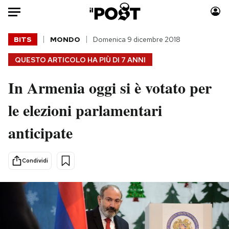
Auto
BITS
MONDO
Domenica 9 dicembre 2018
QUESTO ARTICOLO HA PIÙ DI
7 ANNI
HOME
In Armenia oggi si è votato per
Italia
Moda
Mondo
Libri
le elezioni parlamentari
Politica
Consumismi
anticipate
Tecnologia
Storie/Idee
Internet
Ok Boomer!
Scienza
Media
Condividi
Cultura
Europa
Economia
Altrecose
Sport
Mondiali calcio 2026