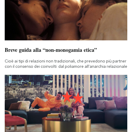
Notifiche mobile
Regala il Post
Hai bisogno di aiuto?
Esci
Breve guida alla “non-monogamia etica”
Cioè ai tipi di relazioni non tradizionali, che prevedono più partner
con il consenso dei coinvolti: dal poliamore all'anarchia relazionale