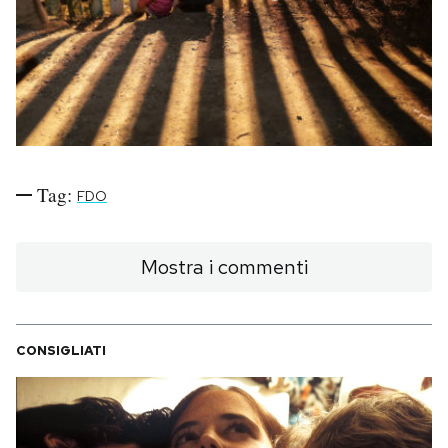
PODCAST
NEWSLETTER
I MIEI PREFERITI
Tag:
FDO
SHOP
Mostra i commenti
CALENDARIO
CONSIGLIATI
AREA PERSONALE
Area Personale
Newsletter