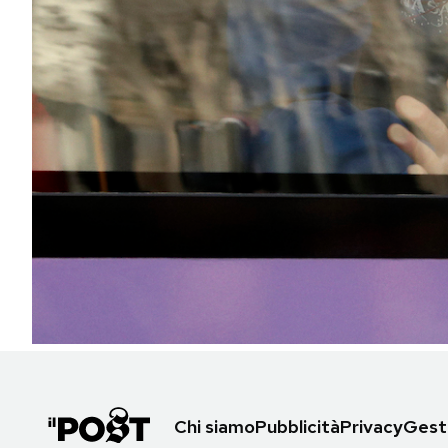
PODCAST
NEWSLETTER
I MIEI PREFERITI
SHOP
CALENDARIO
AREA PERSONALE
Area Personale
Chi siamo
Pubblicità
Privacy
Gesti
Newsletter