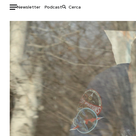
Newsletter
Podcast
Auto
HOME
Italia
Moda
Mondo
Libri
Politica
Consumismi
Tecnologia
Storie/Idee
Internet
Ok Boomer!
Scienza
Media
Cultura
Europa
Economia
Altrecose
Sport
Mondiali calcio 2026