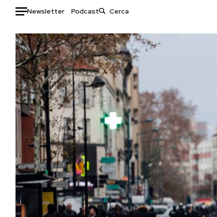
Newsletter
Podcast
Auto
HOME
Italia
Moda
Mondo
Libri
Politica
Consumismi
Tecnologia
Storie/Idee
Internet
Ok Boomer!
Scienza
Media
Cultura
Europa
Economia
Altrecose
Sport
Mondiali calcio 2026