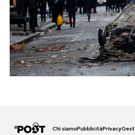
PODCAST
NEWSLETTER
I MIEI PREFERITI
SHOP
CALENDARIO
AREA PERSONALE
Area Personale
Chi siamo
Pubblicità
Privacy
Gesti
Newsletter