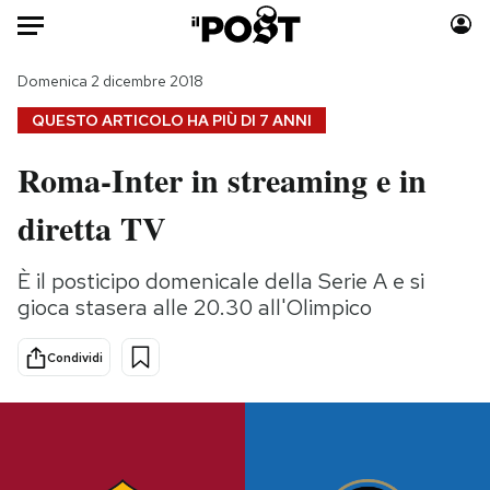
Auto
Domenica 2 dicembre 2018
QUESTO ARTICOLO HA PIÙ DI
7 ANNI
HOME
Roma-Inter in streaming e in
Italia
Moda
diretta TV
Mondo
Libri
Politica
Consumismi
È il posticipo domenicale della Serie A e si
Tecnologia
Storie/Idee
gioca stasera alle 20.30 all'Olimpico
Internet
Ok Boomer!
Scienza
Media
Condividi
Cultura
Europa
Economia
Altrecose
Sport
Mondiali calcio 2026