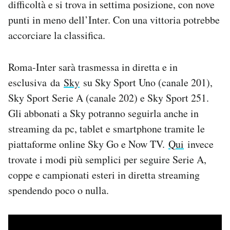
difficoltà e si trova in settima posizione, con nove
Notifiche mobile
punti in meno dell’Inter. Con una vittoria potrebbe
Regala il Post
accorciare la classifica.
Hai bisogno di aiuto?
Esci
Roma-Inter sarà trasmessa in diretta e in
esclusiva da
Sky
su Sky Sport Uno (canale 201),
Sky Sport Serie A (canale 202) e Sky Sport 251.
Gli abbonati a Sky potranno seguirla anche in
streaming da pc, tablet e smartphone tramite le
piattaforme online Sky Go e Now TV.
Qui
invece
trovate i modi più semplici per seguire Serie A,
coppe e campionati esteri in diretta streaming
spendendo poco o nulla.