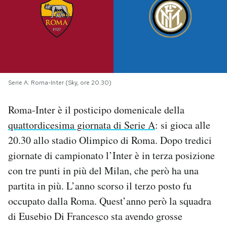
PODCAST
NEWSLETTER
Serie A: Roma-Inter (Sky, ore 20.30)
I MIEI PREFERITI
Roma-Inter è il posticipo domenicale della
SHOP
quattordicesima giornata di Serie A
: si gioca alle
20.30 allo stadio Olimpico di Roma. Dopo tredici
giornate di campionato l’Inter è in terza posizione
CALENDARIO
con tre punti in più del Milan, che però ha una
partita in più. L’anno scorso il terzo posto fu
AREA PERSONALE
occupato dalla Roma. Quest’anno però la squadra
Area Personale
di Eusebio Di Francesco sta avendo grosse
Newsletter