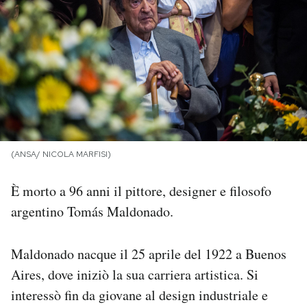
PODCAST
NEWSLETTER
I MIEI PREFERITI
(ANSA/ NICOLA MARFISI)
SHOP
È morto a 96 anni il pittore, designer e filosofo
CALENDARIO
argentino Tomás Maldonado.
Maldonado nacque il 25 aprile del 1922 a Buenos
AREA PERSONALE
Aires, dove iniziò la sua carriera artistica. Si
Area Personale
interessò fin da giovane al design industriale e
Newsletter