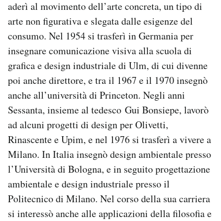
aderì al movimento dell’arte concreta, un tipo di
Notifiche mobile
arte non figurativa e slegata dalle esigenze del
Regala il Post
Hai bisogno di aiuto?
consumo. Nel 1954 si trasferì in Germania per
Esci
insegnare comunicazione visiva alla scuola di
grafica e design industriale di Ulm, di cui divenne
poi anche direttore, e tra il 1967 e il 1970 insegnò
anche all’università di Princeton. Negli anni
Sessanta, insieme al tedesco Gui Bonsiepe, lavorò
ad alcuni progetti di design per Olivetti,
Rinascente e Upim, e nel 1976 si trasferì a vivere a
Milano. In Italia insegnò design ambientale presso
l’Università di Bologna, e in seguito progettazione
ambientale e design industriale presso il
Politecnico di Milano. Nel corso della sua carriera
si interessò anche alle applicazioni della filosofia e