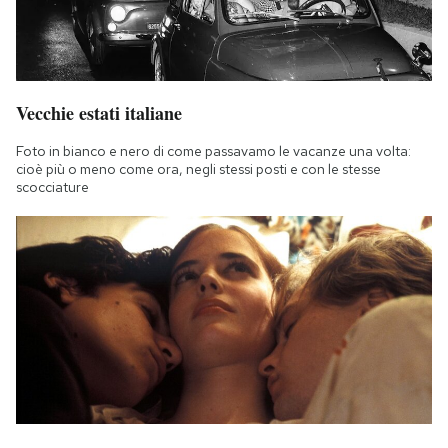
Vecchie estati italiane
Foto in bianco e nero di come passavamo le vacanze una volta:
cioè più o meno come ora, negli stessi posti e con le stesse
scocciature