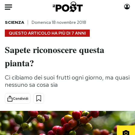
Auto
SCIENZA
Domenica 18 novembre 2018
QUESTO ARTICOLO HA PIÙ DI
7 ANNI
HOME
Sapete riconoscere questa
Italia
Moda
pianta?
Mondo
Libri
Politica
Consumismi
Ci cibiamo dei suoi frutti ogni giorno, ma quasi
Tecnologia
Storie/Idee
nessuno sa cosa sia
Internet
Ok Boomer!
Scienza
Media
Condividi
Cultura
Europa
Economia
Altrecose
Sport
Mondiali calcio 2026