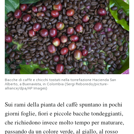
Bacche di caffè e chicchi tostati nella torrefazione Hacienda San
Alberto, a Buenavista, in Colombia (Sergi Reboredo/picture-
alliance/dpa/AP Images)
Sui rami della pianta del caffè spuntano in pochi
giorni foglie, fiori e piccole bacche tondeggianti,
che richiedono invece molto tempo per maturare,
passando da un colore verde, al giallo, al rosso