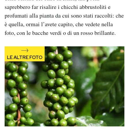
Notifiche mobile
saprebbero far risalire i chicchi abbrustoliti e
Regala il Post
profumati alla pianta da cui sono stati raccolti: che
Hai bisogno di aiuto?
è quella, ormai l’avete capito, che vedete nella
Esci
foto, con le bacche verdi o di un rosso brillante.