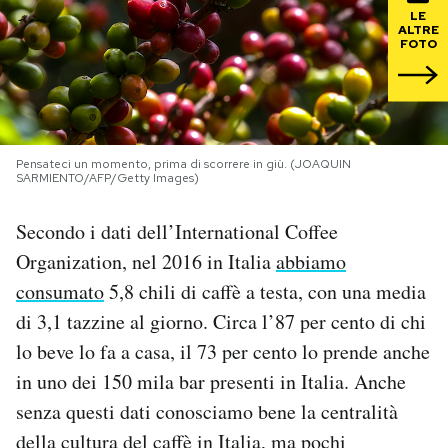
LE
ALTRE
PODCAST
FOTO
NEWSLETTER
Pensateci un momento, prima di scorrere in giù. (JOAQUIN
I MIEI PREFERITI
SARMIENTO/AFP/Getty Images)
Secondo i dati dell’International Coffee
SHOP
Organization, nel 2016 in Italia
abbiamo
consumato
5,8 chili di caffè a testa, con una media
CALENDARIO
di 3,1 tazzine al giorno. Circa l’87 per cento di chi
lo beve lo fa a casa, il 73 per cento lo prende anche
AREA PERSONALE
in uno dei 150 mila bar presenti in Italia. Anche
senza questi dati conosciamo bene la centralità
Area Personale
della cultura del caffè in Italia, ma pochi
Newsletter