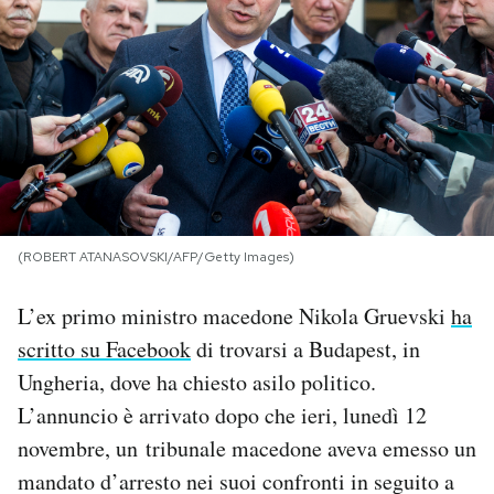
PODCAST
NEWSLETTER
I MIEI PREFERITI
(ROBERT ATANASOVSKI/AFP/Getty Images)
SHOP
L’ex primo ministro macedone Nikola Gruevski
ha
CALENDARIO
scritto su Facebook
di trovarsi a Budapest, in
Ungheria, dove ha chiesto asilo politico.
AREA PERSONALE
L’annuncio è arrivato dopo che ieri, lunedì 12
novembre, un tribunale macedone aveva emesso un
Area Personale
mandato d’arresto nei suoi confronti in seguito a
Newsletter