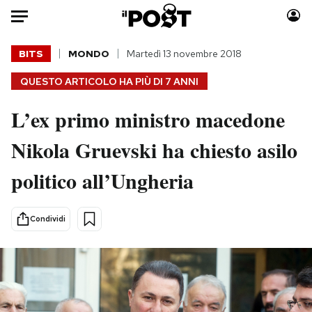
Auto
BITS
MONDO
Martedì 13 novembre 2018
QUESTO ARTICOLO HA PIÙ DI
7 ANNI
HOME
L’ex primo ministro macedone
Italia
Moda
Mondo
Libri
Nikola Gruevski ha chiesto asilo
Politica
Consumismi
politico all’Ungheria
Tecnologia
Storie/Idee
Internet
Ok Boomer!
Scienza
Media
Condividi
Cultura
Europa
Economia
Altrecose
Sport
Mondiali calcio 2026