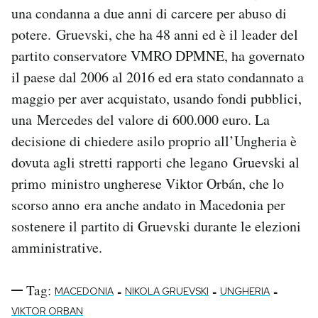
una condanna a due anni di carcere per abuso di
Notifiche mobile
Regala il Post
potere. Gruevski, che ha 48 anni ed è il leader del
Hai bisogno di aiuto?
partito conservatore VMRO DPMNE, ha governato
Esci
il paese dal 2006 al 2016 ed era stato condannato a
maggio per aver acquistato, usando fondi pubblici,
una Mercedes del valore di 600.000 euro. La
decisione di chiedere asilo proprio all’Ungheria è
dovuta agli stretti rapporti che legano Gruevski al
primo ministro ungherese Viktor Orbán, che lo
scorso anno era anche andato in Macedonia per
sostenere il partito di Gruevski durante le elezioni
amministrative.
Tag:
-
-
-
MACEDONIA
NIKOLA GRUEVSKI
UNGHERIA
VIKTOR ORBAN