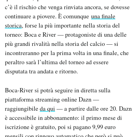
Notifiche mobile
c’è il rischio che venga rinviata ancora, se dovesse
Regala il Post
continuare a piovere. È comunque
una finale
Hai bisogno di aiuto?
storica
, forse la più importante nella storia del
Esci
torneo: Boca e River — protagoniste di una delle
più grandi rivalità nella storia del calcio — si
incontreranno per la prima volta in una finale, che
peraltro sarà l’ultima del torneo ad essere
disputata tra andata e ritorno.
Boca-River si potrà seguire in diretta sulla
piattaforma streaming online Dazn —
raggiungibile
da qui
— a partire dalle ore 20. Dazn
è accessibile in abbonamento: il primo mese di
iscrizione è gratuito, poi si pagano 9,99 euro
mensili con rinnovo automatico che però si può