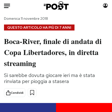
Auto
Domenica 11 novembre 2018
QUESTO ARTICOLO HA PIÙ DI
7 ANNI
HOME
Boca-River, finale di andata di
Italia
Moda
Copa Libertadores, in diretta
Mondo
Libri
Politica
Consumismi
streaming
Tecnologia
Storie/Idee
Internet
Ok Boomer!
Si sarebbe dovuta giocare ieri ma è stata
Scienza
Media
rinviata per pioggia a stasera
Cultura
Europa
Economia
Altrecose
Condividi
Sport
Mondiali calcio 2026