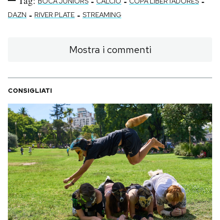
Tag:
-
-
-
BOCA JUNIORS
CALCIO
COPA LIBERTADORES
-
-
DAZN
RIVER PLATE
STREAMING
Mostra i commenti
CONSIGLIATI