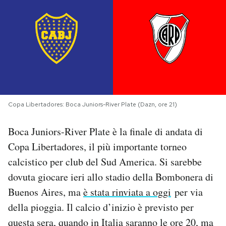
PODCAST
NEWSLETTER
I MIEI PREFERITI
Copa Libertadores: Boca Juniors-River Plate (Dazn, ore 21)
SHOP
Boca Juniors-River Plate è la finale di andata di
Copa Libertadores, il più importante torneo
CALENDARIO
calcistico per club del Sud America. Si sarebbe
dovuta giocare ieri allo stadio della Bombonera di
AREA PERSONALE
Buenos Aires, ma
è stata rinviata a oggi
per via
della pioggia. Il calcio d’inizio è previsto per
Area Personale
questa sera, quando in Italia saranno le ore 20, ma
Newsletter