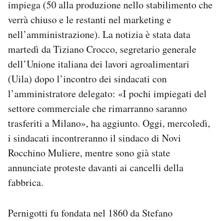
impiega (50 alla produzione nello stabilimento che
Notifiche mobile
verrà chiuso e le restanti nel marketing e
Regala il Post
nell’amministrazione). La notizia è stata data
Hai bisogno di aiuto?
Esci
martedì da Tiziano Crocco, segretario generale
dell’Unione italiana dei lavori agroalimentari
(Uila) dopo l’incontro dei sindacati con
l’amministratore delegato: «I pochi impiegati del
settore commerciale che rimarranno saranno
trasferiti a Milano», ha aggiunto. Oggi, mercoledì,
i sindacati incontreranno il sindaco di Novi
Rocchino Muliere, mentre sono già state
annunciate proteste davanti ai cancelli della
fabbrica.
Pernigotti fu fondata nel 1860 da Stefano