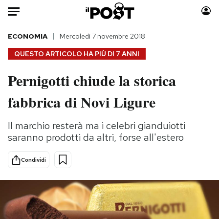
Auto
ECONOMIA
Mercoledì 7 novembre 2018
QUESTO ARTICOLO HA PIÙ DI
7 ANNI
HOME
Pernigotti chiude la storica
Italia
Moda
fabbrica di Novi Ligure
Mondo
Libri
Politica
Consumismi
Il marchio resterà ma i celebri gianduiotti
Tecnologia
Storie/Idee
saranno prodotti da altri, forse all'estero
Internet
Ok Boomer!
Scienza
Media
Condividi
Cultura
Europa
Economia
Altrecose
Sport
Mondiali calcio 2026