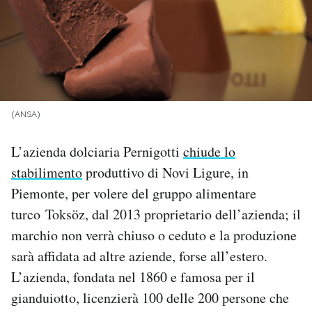
PODCAST
NEWSLETTER
(ANSA)
I MIEI PREFERITI
L’azienda dolciaria Pernigotti
chiude lo
SHOP
stabilimento
produttivo di Novi Ligure, in
Piemonte, per volere del gruppo alimentare
turco Toksöz, dal 2013 proprietario dell’azienda; il
CALENDARIO
marchio non verrà chiuso o ceduto e la produzione
sarà affidata ad altre aziende, forse all’estero.
AREA PERSONALE
L’azienda, fondata nel 1860 e famosa per il
Area Personale
gianduiotto, licenzierà 100 delle 200 persone che
Newsletter