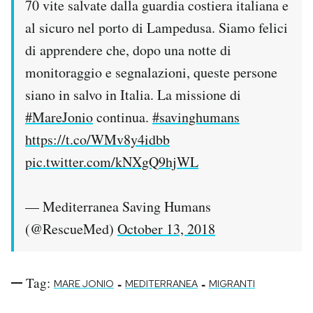
70 vite salvate dalla guardia costiera italiana e
al sicuro nel porto di Lampedusa. Siamo felici
di apprendere che, dopo una notte di
monitoraggio e segnalazioni, queste persone
siano in salvo in Italia. La missione di
#MareJonio
continua.
#savinghumans
https://t.co/WMv8y4idbb
pic.twitter.com/kNXgQ9hjWL
— Mediterranea Saving Humans
(@RescueMed)
October 13, 2018
Tag:
-
-
MARE JONIO
MEDITERRANEA
MIGRANTI