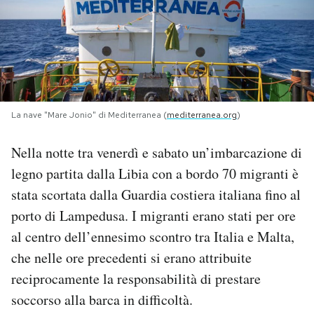
PODCAST
NEWSLETTER
La nave "Mare Jonio" di Mediterranea (
mediterranea.org
)
I MIEI PREFERITI
Nella notte tra venerdì e sabato un’imbarcazione di
SHOP
legno partita dalla Libia con a bordo 70 migranti è
stata scortata dalla Guardia costiera italiana fino al
CALENDARIO
porto di Lampedusa. I migranti erano stati per ore
al centro dell’ennesimo scontro tra Italia e Malta,
che nelle ore precedenti si erano attribuite
AREA PERSONALE
reciprocamente la responsabilità di prestare
Area Personale
soccorso alla barca in difficoltà.
Newsletter