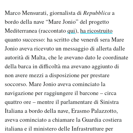
Notifiche mobile
Marco Mensurati, giornalista di
Repubblica
a
Regala il Post
Hai bisogno di aiuto?
bordo della nave “Mare Jonio” del progetto
Esci
Mediterranea (raccontato
qui
),
ha ricostruito
quanto successo: ha scritto che venerdì sera Mare
Jonio aveva ricevuto un messaggio di allerta dalle
autorità di Malta, che le avevano dato le coordinate
della barca in difficoltà ma avevano aggiunto di
non avere mezzi a disposizione per prestare
soccorso. Mare Jonio aveva cominciato la
navigazione per raggiungere il barcone – circa
quattro ore – mentre il parlamentare di Sinistra
Italiana a bordo della nave, Erasmo Palazzotto,
aveva cominciato a chiamare la Guardia costiera
italiana e il ministero delle Infrastrutture per