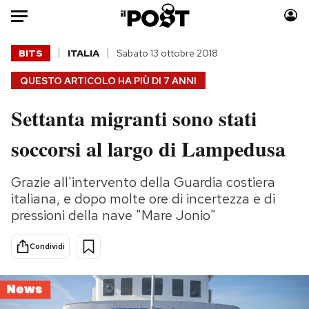
Auto
BITS
ITALIA
Sabato 13 ottobre 2018
QUESTO ARTICOLO HA PIÙ DI
7 ANNI
HOME
Settanta migranti sono stati
Italia
Moda
Mondo
Libri
soccorsi al largo di Lampedusa
Politica
Consumismi
Tecnologia
Storie/Idee
Grazie all'intervento della Guardia costiera
Internet
Ok Boomer!
italiana, e dopo molte ore di incertezza e di
pressioni della nave "Mare Jonio"
Scienza
Media
Cultura
Europa
Condividi
Economia
Altrecose
Sport
Mondiali calcio 2026