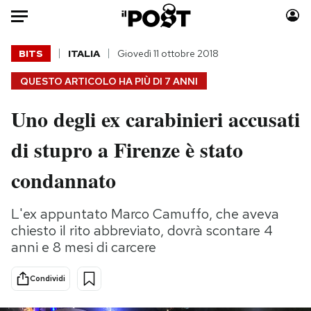
Auto
BITS
ITALIA
Giovedì 11 ottobre 2018
QUESTO ARTICOLO HA PIÙ DI
7 ANNI
HOME
Uno degli ex carabinieri accusati
Italia
Moda
Mondo
Libri
di stupro a Firenze è stato
Politica
Consumismi
condannato
Tecnologia
Storie/Idee
Internet
Ok Boomer!
L'ex appuntato Marco Camuffo, che aveva
Scienza
Media
chiesto il rito abbreviato, dovrà scontare 4
Cultura
Europa
anni e 8 mesi di carcere
Economia
Altrecose
Sport
Mondiali calcio 2026
Condividi