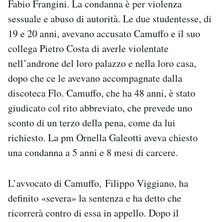
Fabio Frangini. La condanna è per violenza
Notifiche mobile
sessuale e abuso di autorità. Le due studentesse, di
Regala il Post
19 e 20 anni, avevano accusato Camuffo e il suo
Hai bisogno di aiuto?
collega Pietro Costa di averle violentate
Esci
nell’androne del loro palazzo e nella loro casa,
dopo che ce le avevano accompagnate dalla
discoteca Flo. Camuffo, che ha 48 anni, è stato
giudicato col rito abbreviato, che prevede uno
sconto di un terzo della pena, come da lui
richiesto. La pm Ornella Galeotti aveva chiesto
una condanna a 5 anni e 8 mesi di carcere.
L’avvocato di Camuffo, Filippo Viggiano, ha
definito «severa» la sentenza e ha detto che
ricorrerà contro di essa in appello. Dopo il