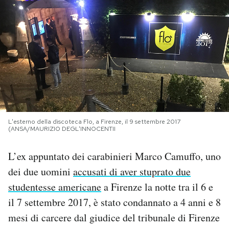
PODCAST
NEWSLETTER
I MIEI PREFERITI
SHOP
L'esterno della discoteca Flo, a Firenze, il 9 settembre 2017
(ANSA/MAURIZIO DEGL'INNOCENTII
L’ex appuntato dei carabinieri Marco Camuffo, uno
CALENDARIO
dei due uomini
accusati di aver stuprato due
studentesse americane
a Firenze la notte tra il 6 e
AREA PERSONALE
il 7 settembre 2017, è stato condannato a 4 anni e 8
Area Personale
mesi di carcere dal giudice del tribunale di Firenze
Newsletter